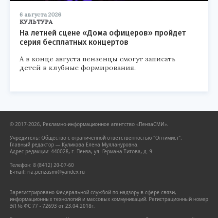
6 августа 2026
КУЛЬТУРА
На летней сцене «Дома офицеров» пройдет
серия бесплатных концертов
А в конце августа пензенцы смогут записать
детей в клубные формирования.
© 2017-2026, Рекламно-информационное агентство «ПензаСМИ».
Учредитель: Общество с ограниченной ответственностью "Оптимист".
Главный редактор — Куликова Елена Муллануровна.
Адрес редакции: 440028, г. Пенза, ул. Германа Титова, д. 9.
Телефон: 8 (8412) 20-07-60
E-mail: ria.penzasmi@yandex.ru
Зарегистрировано Федеральной службой по надзору в сфере связи,
информационных технологий и массовых коммуникаций. Регистрационный номер
ЭЛ № ФС 77 - 72693 от 23.04.2018г.