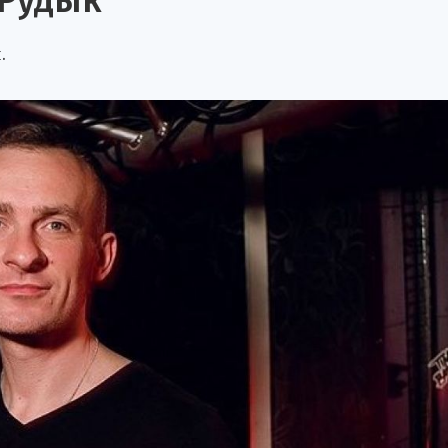
 Рудык
.