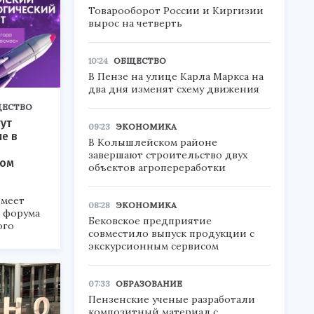
Товарооборот России и Киргизии
вырос на четверть
10:24
ОБЩЕСТВО
В Пензе на улице Карла Маркса на
два дня изменят схему движения
ЕСТВО
ут
09:23
ЭКОНОМИКА
ие в
В Колышлейском районе
завершают строительство двух
ком
объектов агропереработки
меет
08:28
ЭКОНОМИКА
а форума
Бековское предприятие
ого
совместило выпуск продукции с
экскурсионным сервисом
6».
07:33
ОБРАЗОВАНИЕ
Пензенские ученые разработали
композитный материал с