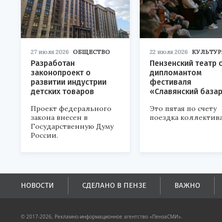
27 июля 2026
ОБЩЕСТВО
22 июля 2026
КУЛЬТУР
Разработан
Пензенский театр 
законопроект о
дипломантом
развитии индустрии
фестиваля
детских товаров
«Славянский база
Проект федерального
Это пятая по счету
закона внесен в
поездка коллектива
Государственную Думу
России.
НОВОСТИ
СДЕЛАНО В ПЕНЗЕ
ВАЖНО
© 2017-2026, Рекламно-информационное агентство «ПензаСМИ».