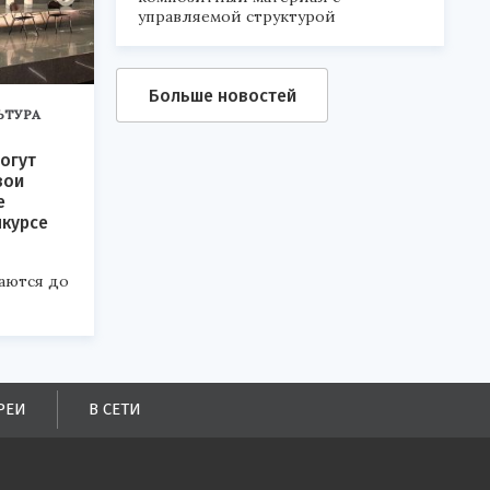
управляемой структурой
Больше новостей
ЬТУРА
огут
вои
е
нкурсе
аются до
РЕИ
В СЕТИ