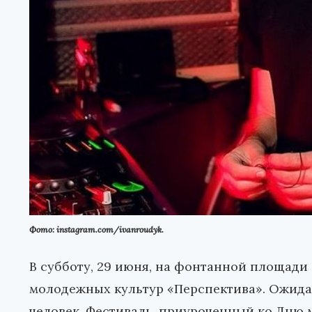
Фото: instagram.com/ivanroudyk.
В субботу, 29 июня, на фонтанной площади
молодежных культур «Перспектива». Ожидает
человек. Фестиваль, приуроченный ко Дню 