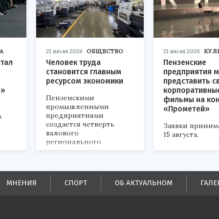
А
21 июля 2026
ОБЩЕСТВО
21 июля 2026
КУЛ
стал
Человек труда
Пензенские
становится главным
предприятия м
ресурсом экономики
представить с
р»
корпоративны
Пензенскими
фильмы на ко
промышленными
«Прометей»
предприятиями
.
создается четверть
Заявки приним
валового
15 августа.
регионального
продукта и
обеспечивается до
половины налоговых
поступлений в
МНЕНИЯ
СПОРТ
ОБ АКТУАЛЬНОМ
ГАЛЕ
бюджеты всех уровней.