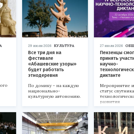
А
29 июля 2026
КУЛЬТУРА
27 июля 2026
ОБЩ
Все три дня на
Пензенцы смог
фестивале
принять участ
«Абашевские узоры»
научно-
будет работать
технологичес
этнодеревня
диктанте
кого
По домику – на каждую
Мероприятие и
национально-
статус спутник
культурную автономию.
технологическ
развития
«Технопром-202