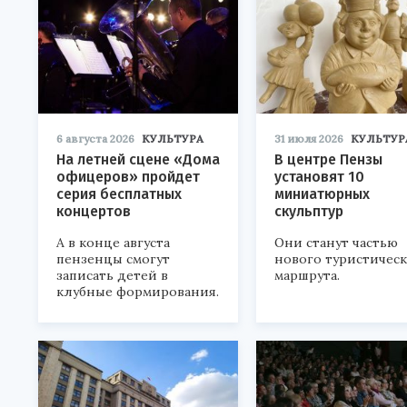
6 августа 2026
КУЛЬТУРА
31 июля 2026
КУЛЬТУР
На летней сцене «Дома
В центре Пензы
офицеров» пройдет
установят 10
серия бесплатных
миниатюрных
концертов
скульптур
А в конце августа
Они станут частью
пензенцы смогут
нового туристичес
записать детей в
маршрута.
клубные формирования.