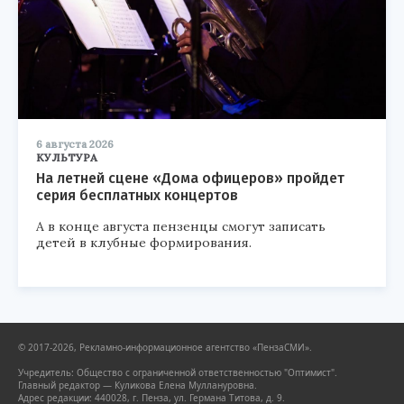
6 августа 2026
КУЛЬТУРА
На летней сцене «Дома офицеров» пройдет
серия бесплатных концертов
А в конце августа пензенцы смогут записать
детей в клубные формирования.
© 2017-2026, Рекламно-информационное агентство «ПензаСМИ».
Учредитель: Общество с ограниченной ответственностью "Оптимист".
Главный редактор — Куликова Елена Муллануровна.
Адрес редакции: 440028, г. Пенза, ул. Германа Титова, д. 9.