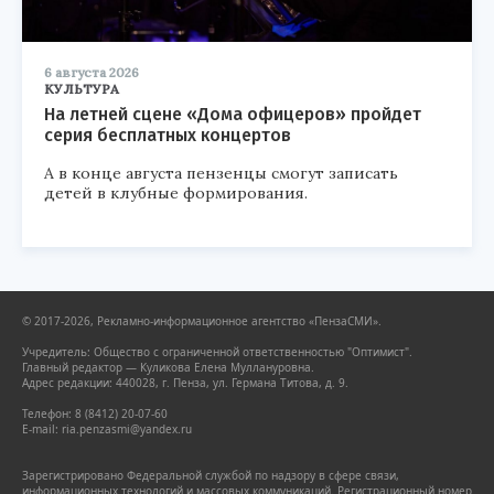
6 августа 2026
КУЛЬТУРА
На летней сцене «Дома офицеров» пройдет
серия бесплатных концертов
А в конце августа пензенцы смогут записать
детей в клубные формирования.
© 2017-2026, Рекламно-информационное агентство «ПензаСМИ».
Учредитель: Общество с ограниченной ответственностью "Оптимист".
Главный редактор — Куликова Елена Муллануровна.
Адрес редакции: 440028, г. Пенза, ул. Германа Титова, д. 9.
Телефон: 8 (8412) 20-07-60
E-mail: ria.penzasmi@yandex.ru
Зарегистрировано Федеральной службой по надзору в сфере связи,
информационных технологий и массовых коммуникаций. Регистрационный номер