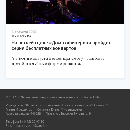
6 августа 2026
КУЛЬТУРА
На летней сцене «Дома офицеров» пройдет
серия бесплатных концертов
А в конце августа пензенцы смогут записать
детей в клубные формирования.
© 2017-2026, Рекламно-информационное агентство «ПензаСМИ».
Учредитель: Общество с ограниченной ответственностью "Оптимист".
Главный редактор — Куликова Елена Муллануровна.
Адрес редакции: 440028, г. Пенза, ул. Германа Титова, д. 9.
Телефон: 8 (8412) 20-07-60
E-mail: ria.penzasmi@yandex.ru