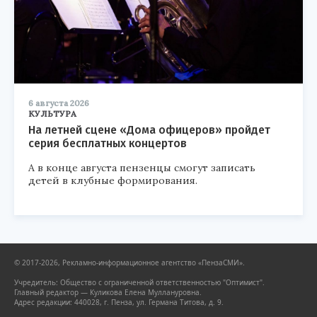
6 августа 2026
КУЛЬТУРА
На летней сцене «Дома офицеров» пройдет
серия бесплатных концертов
А в конце августа пензенцы смогут записать
детей в клубные формирования.
© 2017-2026, Рекламно-информационное агентство «ПензаСМИ».
Учредитель: Общество с ограниченной ответственностью "Оптимист".
Главный редактор — Куликова Елена Муллануровна.
Адрес редакции: 440028, г. Пенза, ул. Германа Титова, д. 9.