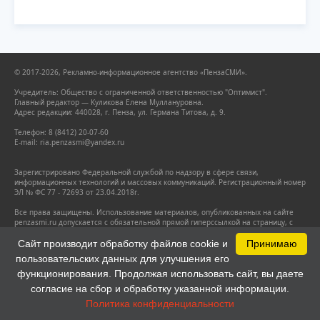
© 2017-2026, Рекламно-информационное агентство «ПензаСМИ».
Учредитель: Общество с ограниченной ответственностью "Оптимист".
Главный редактор — Куликова Елена Муллануровна.
Адрес редакции: 440028, г. Пенза, ул. Германа Титова, д. 9.
Телефон: 8 (8412) 20-07-60
E-mail: ria.penzasmi@yandex.ru
Зарегистрировано Федеральной службой по надзору в сфере связи,
информационных технологий и массовых коммуникаций. Регистрационный номер
ЭЛ № ФС 77 - 72693 от 23.04.2018г.
Все права защищены. Использование материалов, опубликованных на сайте
penzasmi.ru допускается с обязательной прямой гиперссылкой на страницу, с
которой заимствован материал. Гиперссылка должна размещаться
непосредственно в тексте.
Сайт производит обработку файлов cookie и
Принимаю
пользовательских данных для улучшения его
Настоящий ресурс может содержать материалы 18+.
Политика конфиденциальности
функционирования. Продолжая использовать сайт, вы даете
согласие на сбор и обработку указанной информации.
Политика конфиденциальности