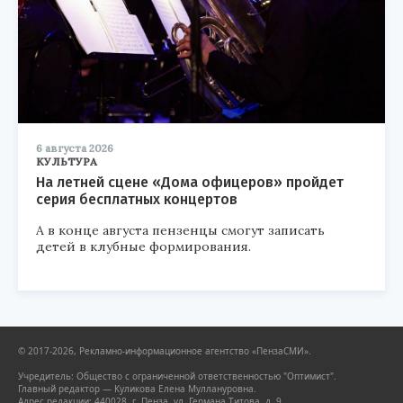
6 августа 2026
КУЛЬТУРА
На летней сцене «Дома офицеров» пройдет
серия бесплатных концертов
А в конце августа пензенцы смогут записать
детей в клубные формирования.
© 2017-2026, Рекламно-информационное агентство «ПензаСМИ».
Учредитель: Общество с ограниченной ответственностью "Оптимист".
Главный редактор — Куликова Елена Муллануровна.
Адрес редакции: 440028, г. Пенза, ул. Германа Титова, д. 9.