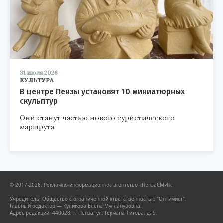
31 июля 2026
КУЛЬТУРА
В центре Пензы установят 10 миниатюрных
скульптур
Они станут частью нового туристического
маршрута.
© 2017-2026, Рекламно-информационное агентство «ПензаСМИ».
Учредитель: Общество с ограниченной ответственностью "Оптимист".
Главный редактор — Куликова Елена Муллануровна.
Адрес редакции: 440028, г. Пенза, ул. Германа Титова, д. 9.