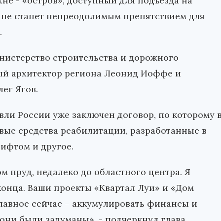
хне - «остров», доступный для подъезда на
а не станет непреодолимым препятствием для
.
инистерство строительства и дорожного
ный архитектор региона Леонид Иоффе и
ег Ягов.
ли России уже заключен договор, по которому 
овые средства реабилитации, разработанные в
лифтом и другое.
м пруд, недалеко до областного центра. Я
 конца. Ваши проекты «Квартал Луи» и «Дом
главное сейчас – аккумулировать финансы и
 они были задуманы», - подчеркнул глава