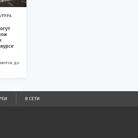
ЬТУРА
огут
вои
е
нкурсе
аются до
РЕИ
В СЕТИ