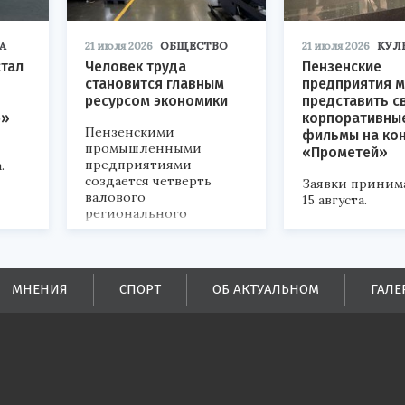
А
21 июля 2026
ОБЩЕСТВО
21 июля 2026
КУЛ
стал
Человек труда
Пензенские
становится главным
предприятия м
ресурсом экономики
представить с
р»
корпоративны
Пензенскими
фильмы на ко
промышленными
«Прометей»
предприятиями
.
создается четверть
Заявки приним
валового
15 августа.
регионального
продукта и
обеспечивается до
половины налоговых
поступлений в
МНЕНИЯ
СПОРТ
ОБ АКТУАЛЬНОМ
ГАЛЕ
бюджеты всех уровней.