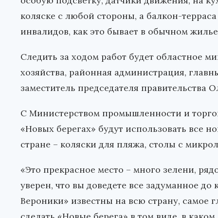
особую подсветку, датчики движения, на ку
коляске с любой стороны, а балкон-террас
инвалидов, как это бывает в обычном жилье
Следить за ходом работ будет областное м
хозяйства, районная администрация, глав
заместитель председателя правительства Ол
С Министерством промышленности и торгов
«Новых берегах» будут использовать все н
стране – коляски для пляжа, столы с микро
«Это прекрасное место – много зелени, рядо
уверен, что вы доведете все задуманное до
Вероники» известны на всю страну, самое 
сделать «Новые берега» в том виде, в каком