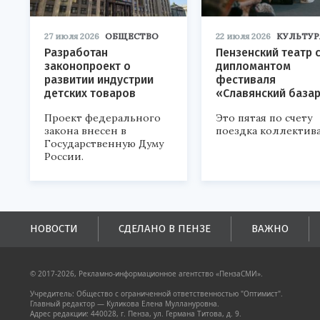
27 июля 2026
ОБЩЕСТВО
22 июля 2026
КУЛЬТУР
Разработан
Пензенский театр 
законопроект о
дипломантом
развитии индустрии
фестиваля
детских товаров
«Славянский база
Проект федерального
Это пятая по счету
закона внесен в
поездка коллектива
Государственную Думу
России.
НОВОСТИ
СДЕЛАНО В ПЕНЗЕ
ВАЖНО
© 2017-2026, Рекламно-информационное агентство «ПензаСМИ».
Учредитель: Общество с ограниченной ответственностью "Оптимист".
Главный редактор — Куликова Елена Муллануровна.
Адрес редакции: 440028, г. Пенза, ул. Германа Титова, д. 9.