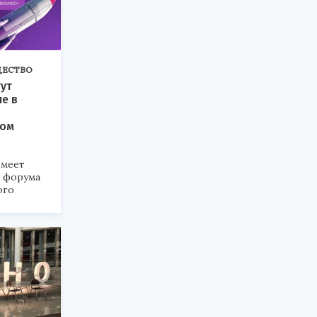
ЕСТВО
ут
ие в
ком
меет
а форума
ого
6».