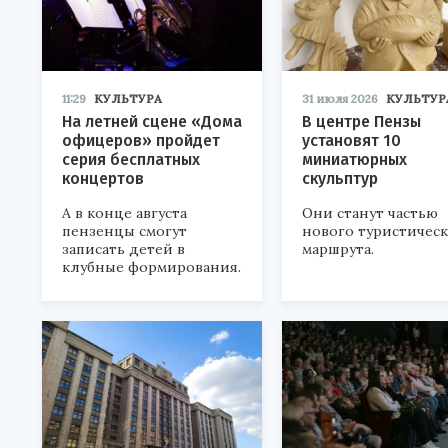
11:29
КУЛЬТУРА
31 июля 2026
КУЛЬТУР
На летней сцене «Дома
В центре Пензы
офицеров» пройдет
установят 10
серия бесплатных
миниатюрных
концертов
скульптур
А в конце августа
Они станут частью
пензенцы смогут
нового туристичес
записать детей в
маршрута.
клубные формирования.