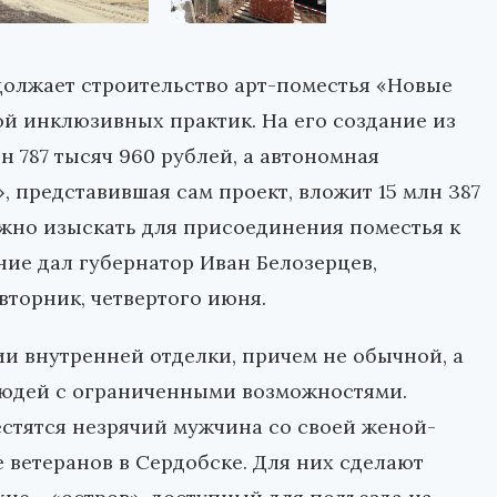
должает строительство арт-поместья «Новые
ой инклюзивных практик. На его создание из
н 787 тысяч 960 рублей, а автономная
 представившая сам проект, вложит 15 млн 387
жно изыскать для присоединения поместья к
ние дал губернатор Иван Белозерцев,
торник, четвертого июня.
ии внутренней отделки, причем не обычной, а
 людей с ограниченными возможностями.
естятся незрячий мужчина со своей женой-
 ветеранов в Сердобске. Для них сделают