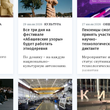
А
29 июля 2026
КУЛЬТУРА
27 июля 2026
ОБЩ
Все три дня на
Пензенцы смог
фестивале
принять участ
«Абашевские узоры»
научно-
будет работать
технологичес
этнодеревня
диктанте
кого
По домику – на каждую
Мероприятие и
национально-
статус спутник
культурную автономию.
технологическ
развития
«Технопром-202