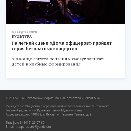
6 августа 2026
КУЛЬТУРА
На летней сцене «Дома офицеров» пройдет
серия бесплатных концертов
А в конце августа пензенцы смогут записать
детей в клубные формирования.
© 2017-2026, Рекламно-информационное агентство «ПензаСМИ».
Учредитель: Общество с ограниченной ответственностью "Оптимист".
Главный редактор — Куликова Елена Муллануровна.
Адрес редакции: 440028, г. Пенза, ул. Германа Титова, д. 9.
Телефон: 8 (8412) 20-07-60
E-mail: ria.penzasmi@yandex.ru