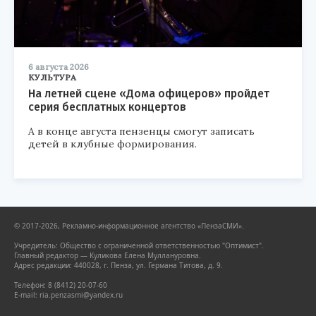
6 августа 2026
КУЛЬТУРА
На летней сцене «Дома офицеров» пройдет
серия бесплатных концертов
А в конце августа пензенцы смогут записать
детей в клубные формирования.
© 2017-2026, Рекламно-информационное агентство «ПензаСМИ».
Учредитель: Общество с ограниченной ответственностью "Оптимист".
Главный редактор — Куликова Елена Муллануровна.
Адрес редакции: 440028, г. Пенза, ул. Германа Титова, д. 9.
Телефон: 8 (8412) 20-07-60
E-mail: ria.penzasmi@yandex.ru