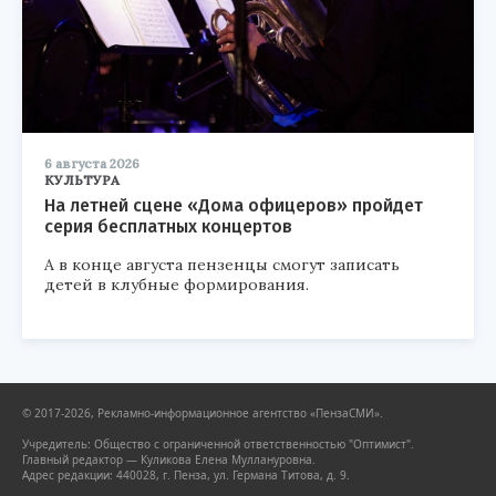
6 августа 2026
КУЛЬТУРА
На летней сцене «Дома офицеров» пройдет
серия бесплатных концертов
А в конце августа пензенцы смогут записать
детей в клубные формирования.
© 2017-2026, Рекламно-информационное агентство «ПензаСМИ».
Учредитель: Общество с ограниченной ответственностью "Оптимист".
Главный редактор — Куликова Елена Муллануровна.
Адрес редакции: 440028, г. Пенза, ул. Германа Титова, д. 9.