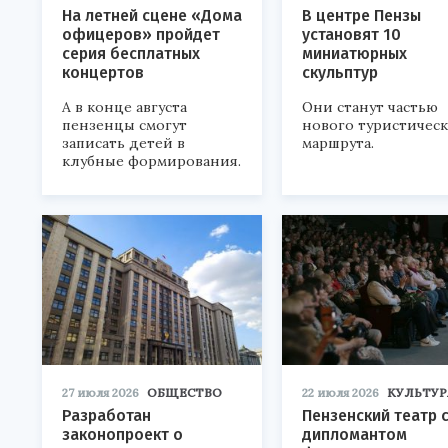
На летней сцене «Дома
В центре Пензы
офицеров» пройдет
установят 10
серия бесплатных
миниатюрных
концертов
скульптур
А в конце августа
Они станут частью
пензенцы смогут
нового туристичес
записать детей в
маршрута.
клубные формирования.
27 июля 2026
ОБЩЕСТВО
22 июля 2026
КУЛЬТУР
Разработан
Пензенский театр 
законопроект о
дипломантом