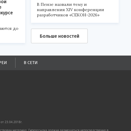
вои
В Пензе назвали тему и
е
направления XIV конференции
нкурсе
разработчиков «СЕКОН-2026»
аются до
Больше новостей
РЕИ
В СЕТИ
от 23.04.2018г.
имствован материал. Гиперссылка должна размещаться непосредственно в