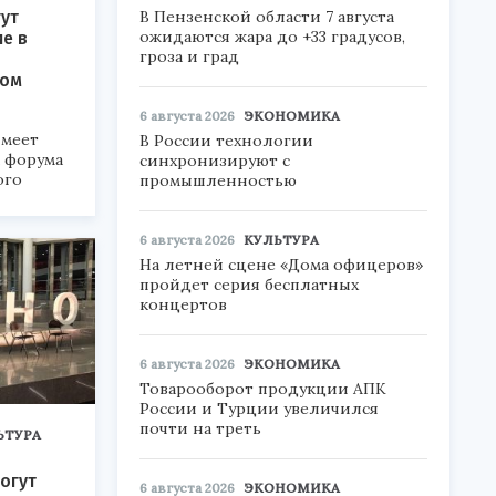
ут
В Пензенской области 7 августа
ожидаются жара до +33 градусов,
ие в
гроза и град
ком
6 августа 2026
ЭКОНОМИКА
меет
В России технологии
а форума
синхронизируют с
ого
промышленностью
6».
6 августа 2026
КУЛЬТУРА
На летней сцене «Дома офицеров»
пройдет серия бесплатных
концертов
6 августа 2026
ЭКОНОМИКА
Товарооборот продукции АПК
России и Турции увеличился
почти на треть
ЬТУРА
огут
6 августа 2026
ЭКОНОМИКА