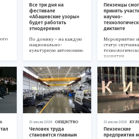
Все три дня на
Пензенцы смог
фестивале
принять участ
«Абашевские узоры»
научно-
будет работать
технологичес
этнодеревня
диктанте
кого
По домику – на каждую
Мероприятие и
национально-
статус спутник
культурную автономию.
технологическ
развития
«Технопром-202
А
21 июля 2026
ОБЩЕСТВО
21 июля 2026
КУЛ
стал
Человек труда
Пензенские
становится главным
предприятия м