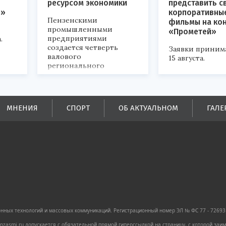
ресурсом экономики
представить с
р»
корпоративны
Пензенскими
фильмы на ко
промышленными
«Прометей»
предприятиями
.
создается четверть
Заявки приним
валового
15 августа.
регионального
продукта и
обеспечивается до
половины налоговых
поступлений в
МНЕНИЯ
СПОРТ
ОБ АКТУАЛЬНОМ
ГАЛЕ
бюджеты всех уровней.
ных технологий и массовых коммуникаций. Регистрационный номер ЭЛ № ФС 77 - 72693 
zasmi.ru допускается с обязательной прямой гиперссылкой на страницу, с которой за