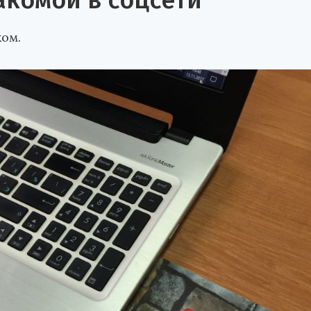
акомой в соцсети
ком.