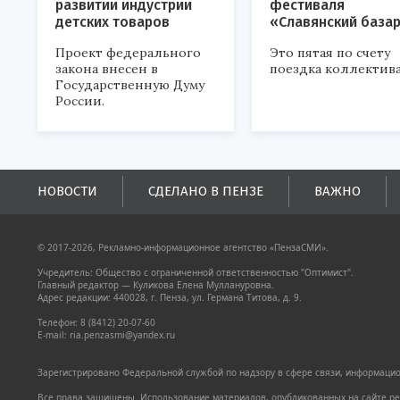
развитии индустрии
фестиваля
детских товаров
«Славянский база
Проект федерального
Это пятая по счету
закона внесен в
поездка коллектива
Государственную Думу
России.
НОВОСТИ
СДЕЛАНО В ПЕНЗЕ
ВАЖНО
© 2017-2026, Рекламно-информационное агентство «ПензаСМИ».
Учредитель: Общество с ограниченной ответственностью "Оптимист".
Главный редактор — Куликова Елена Муллануровна.
Адрес редакции: 440028, г. Пенза, ул. Германа Титова, д. 9.
Телефон: 8 (8412) 20-07-60
E-mail: ria.penzasmi@yandex.ru
Зарегистрировано Федеральной службой по надзору в сфере связи, информацион
Все права защищены. Использование материалов, опубликованных на сайте pen