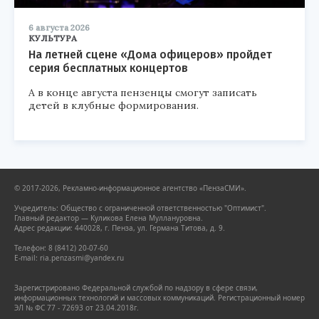
6 августа 2026
КУЛЬТУРА
На летней сцене «Дома офицеров» пройдет
серия бесплатных концертов
А в конце августа пензенцы смогут записать
детей в клубные формирования.
© 2017-2026, Рекламно-информационное агентство «ПензаСМИ».
Учредитель: Общество с ограниченной ответственностью "Оптимист".
Главный редактор — Куликова Елена Муллануровна.
Адрес редакции: 440028, г. Пенза, ул. Германа Титова, д. 9.
Телефон: 8 (8412) 20-07-60
E-mail: ria.penzasmi@yandex.ru
Зарегистрировано Федеральной службой по надзору в сфере связи,
информационных технологий и массовых коммуникаций. Регистрационный номер
ЭЛ № ФС 77 - 72693 от 23.04.2018г.