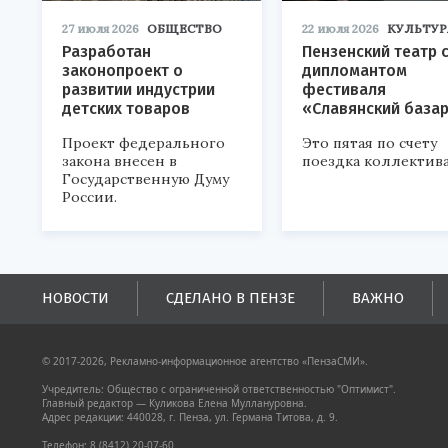
27 июля 2026
ОБЩЕСТВО
22 июля 2026
КУЛЬТУР
Разработан
Пензенский театр 
законопроект о
дипломантом
развитии индустрии
фестиваля
детских товаров
«Славянский база
Проект федерального
Это пятая по счету
закона внесен в
поездка коллектива
Государственную Думу
России.
НОВОСТИ
СДЕЛАНО В ПЕНЗЕ
ВАЖНО
© 2017-2026, Рекламно-информационное агентство «ПензаСМИ».
Учредитель: Общество с ограниченной ответственностью "Оптимист".
Главный редактор — Куликова Елена Муллануровна.
Адрес редакции: 440028, г. Пенза, ул. Германа Титова, д. 9.
Телефон: 8 (8412) 20-07-60