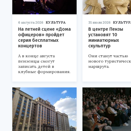
6 августа 2026
КУЛЬТУРА
31 июля 2026
КУЛЬТУР
На летней сцене «Дома
В центре Пензы
офицеров» пройдет
установят 10
серия бесплатных
миниатюрных
концертов
скульптур
А в конце августа
Они станут частью
пензенцы смогут
нового туристичес
записать детей в
маршрута.
клубные формирования.