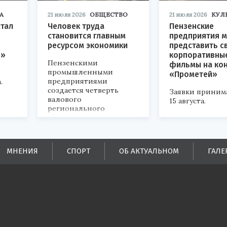
А
21 июля 2026
ОБЩЕСТВО
21 июля 2026
КУЛ
стал
Человек труда
Пензенские
становится главным
предприятия м
ресурсом экономики
представить с
р»
корпоративны
Пензенскими
фильмы на ко
промышленными
«Прометей»
предприятиями
.
создается четверть
Заявки приним
валового
15 августа.
регионального
продукта и
обеспечивается до
половины налоговых
поступлений в
МНЕНИЯ
СПОРТ
ОБ АКТУАЛЬНОМ
ГАЛЕ
бюджеты всех уровней.