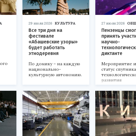
А
29 июля 2026
КУЛЬТУРА
27 июля 2026
ОБЩ
Все три дня на
Пензенцы смог
фестивале
принять участ
«Абашевские узоры»
научно-
будет работать
технологичес
этнодеревня
диктанте
кого
По домику – на каждую
Мероприятие и
национально-
статус спутник
культурную автономию.
технологическ
развития
«Технопром-202