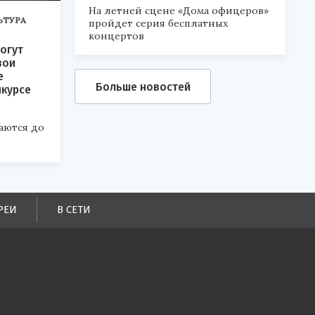
На летней сцене «Дома офицеров»
ЬТУРА
пройдет серия бесплатных
концертов
огут
вои
е
Больше новостей
нкурсе
аются до
РЕИ
В СЕТИ