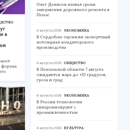
Олег Денисов назвал сроки
завершения дорожного ремонта в
Пензе
ЕСТВО
ут
6 августа 2026
ЭКОНОМИКА
ие в
В Сердобске оценили экспортный
потенциал кондитерского
ком
производства
меет
6 августа 2026
ОБЩЕСТВО
а форума
В Пензенской области 7 августа
ого
ожидаются жара до +33 градусов,
гроза и град
6».
6 августа 2026
ЭКОНОМИКА
В России технологии
синхронизируют с
промышленностью
6 августа 2026
КУЛЬТУРА