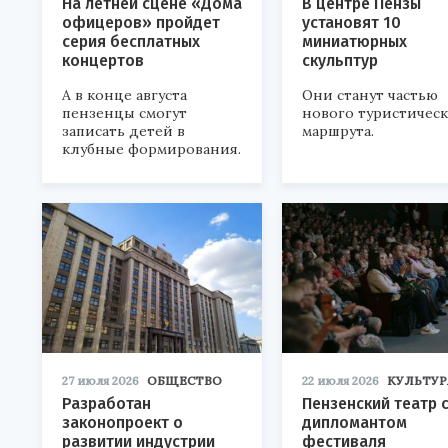
На летней сцене «Дома
В центре Пензы
офицеров» пройдет
установят 10
серия бесплатных
миниатюрных
концертов
скульптур
А в конце августа
Они станут частью
пензенцы смогут
нового туристичес
записать детей в
маршрута.
клубные формирования.
27 июля 2026
ОБЩЕСТВО
22 июля 2026
КУЛЬТУР
Разработан
Пензенский театр 
законопроект о
дипломантом
развитии индустрии
фестиваля