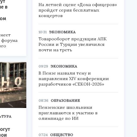
ут
На летней сцене «Дома офицеров»
ие в
пройдет серия бесплатных
концертов
ком
10:31
ЭКОНОМИКА
меет
Товарооборот продукции АПК
а форума
России и Турции увеличился
ого
почти на треть
6».
09:29
ЭКОНОМИКА
В Пензе назвали тему и
направления XIV конференции
разработчиков «СЕКОН-2026»
08:36
ОБРАЗОВАНИЕ
Пензенские школьники
приглашаются к участию в
ЬТУРА
олимпиаде по ИИ
огут
вои
07:24
ОБЩЕСТВО