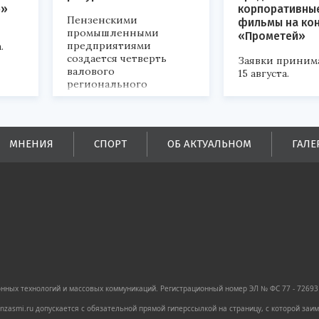
р»
корпоративны
Пензенскими
фильмы на ко
промышленными
«Прометей»
предприятиями
.
создается четверть
Заявки приним
валового
15 августа.
регионального
продукта и
обеспечивается до
половины налоговых
поступлений в
МНЕНИЯ
СПОРТ
ОБ АКТУАЛЬНОМ
ГАЛЕ
бюджеты всех уровней.
ных технологий и массовых коммуникаций. Регистрационный номер ЭЛ № ФС 77 - 72693 
zasmi.ru допускается с обязательной прямой гиперссылкой на страницу, с которой за