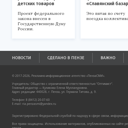
детских товаров
«Славянский база
Проект федерального
Это пятая по счету
закона внесен в
поездка коллектива
Государственную Думу
России.
НОВОСТИ
СДЕЛАНО В ПЕНЗЕ
ВАЖНО
© 2017-2026, Рекламно-информационное агентство «ПензаСМИ».
Учредитель: Общество с ограниченной ответственностью "Оптимист".
Главный редактор — Куликова Елена Муллануровна.
Адрес редакции: 440028, г. Пенза, ул. Германа Титова, д. 9.
Телефон: 8 (8412) 20-07-60
E-mail: ria.penzasmi@yandex.ru
Зарегистрировано Федеральной службой по надзору в сфере связи, информацион
Все права защищены. Использование материалов, опубликованных на сайте pen
тексте.