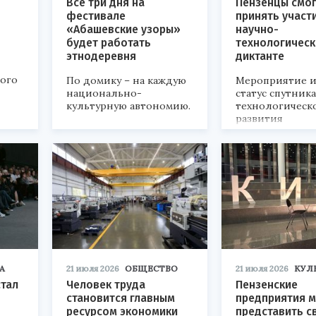
Все три дня на
Пензенцы смог
фестивале
принять участ
«Абашевские узоры»
научно-
будет работать
технологичес
этнодеревня
диктанте
кого
По домику – на каждую
Мероприятие и
национально-
статус спутник
культурную автономию.
технологическ
развития
«Технопром-202
А
21 июля 2026
ОБЩЕСТВО
21 июля 2026
КУЛ
стал
Человек труда
Пензенские
становится главным
предприятия м
ресурсом экономики
представить с