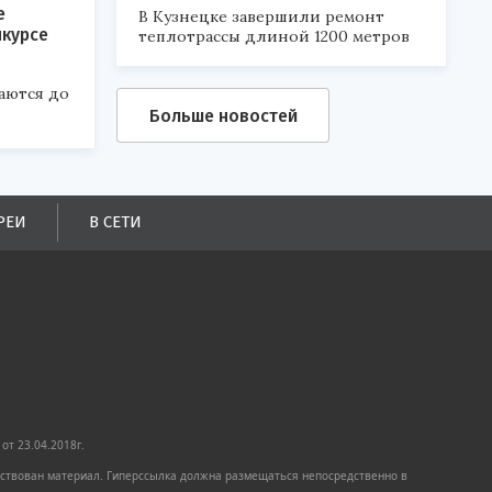
е
В Кузнецке завершили ремонт
нкурсе
теплотрассы длиной 1200 метров
аются до
Больше новостей
РЕИ
В СЕТИ
от 23.04.2018г.
имствован материал. Гиперссылка должна размещаться непосредственно в