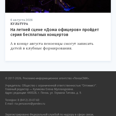
6 августа 2026
КУЛЬТУРА
На летней сцене «Дома офицеров» пройдет
серия бесплатных концертов
А в конце августа пензенцы смогут записать
детей в клубные формирования.
© 2017-2026, Рекламно-информационное агентство «ПензаСМИ».
Учредитель: Общество с ограниченной ответственностью "Оптимист".
Главный редактор — Куликова Елена Муллануровна.
Адрес редакции: 440028, г. Пенза, ул. Германа Титова, д. 9.
Телефон: 8 (8412) 20-07-60
E-mail: ria.penzasmi@yandex.ru
Зарегистрировано Федеральной службой по надзору в сфере связи,