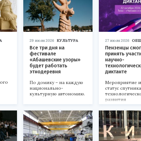
А
29 июля 2026
КУЛЬТУРА
27 июля 2026
ОБЩ
Все три дня на
Пензенцы смог
фестивале
принять участ
«Абашевские узоры»
научно-
будет работать
технологичес
этнодеревня
диктанте
кого
По домику – на каждую
Мероприятие и
национально-
статус спутник
культурную автономию.
технологическ
развития
«Технопром-202