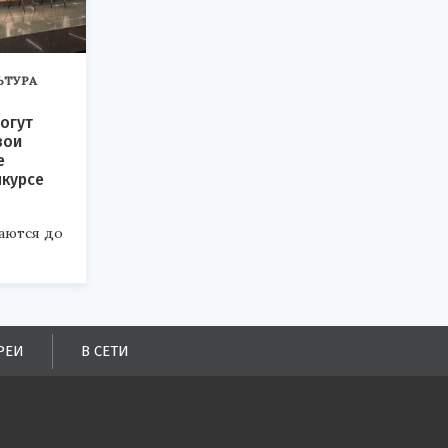
ЬТУРА
огут
вои
е
нкурсе
аются до
РЕИ
В СЕТИ