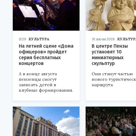
11:29
КУЛЬТУРА
31 июля 2026
КУЛЬТУР
На летней сцене «Дома
В центре Пензы
офицеров» пройдет
установят 10
серия бесплатных
миниатюрных
концертов
скульптур
А в конце августа
Они станут частью
пензенцы смогут
нового туристичес
записать детей в
маршрута.
клубные формирования.