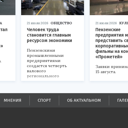
А
21 июля 2026
ОБЩЕСТВО
21 июля 2026
КУЛ
стал
Человек труда
Пензенские
становится главным
предприятия м
ресурсом экономики
представить с
р»
корпоративны
Пензенскими
фильмы на ко
промышленными
«Прометей»
предприятиями
.
создается четверть
Заявки приним
валового
15 августа.
регионального
продукта и
обеспечивается до
половины налоговых
поступлений в
МНЕНИЯ
СПОРТ
ОБ АКТУАЛЬНОМ
ГАЛЕ
бюджеты всех уровней.