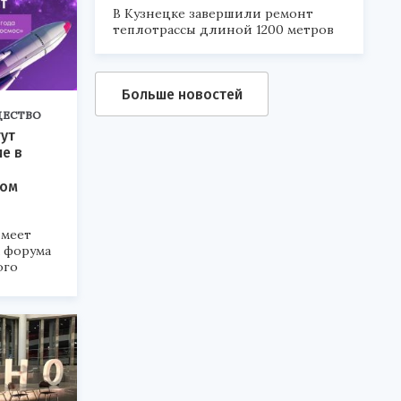
В Кузнецке завершили ремонт
теплотрассы длиной 1200 метров
Больше новостей
ЕСТВО
ут
ие в
ком
меет
а форума
ого
6».