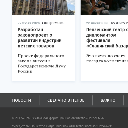
27 июля 2026
ОБЩЕСТВО
22 июля 2026
КУЛЬТУР
Разработан
Пензенский театр 
законопроект о
дипломантом
развитии индустрии
фестиваля
детских товаров
«Славянский база
Проект федерального
Это пятая по счету
закона внесен в
поездка коллектива
Государственную Думу
России.
НОВОСТИ
СДЕЛАНО В ПЕНЗЕ
ВАЖНО
© 2017-2026, Рекламно-информационное агентство «ПензаСМИ».
Учредитель: Общество с ограниченной ответственностью "Оптимист".