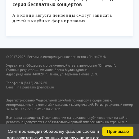
серия бесплатных концертов
А в конце августа пензенцы смогут записать
детей в клубные формирования.
© 2017-2026, Рекламно-информационное агентство «ПензаСМИ».
Учредитель: Общество с ограниченной ответственностью "Оптимист".
Главный редактор — Куликова Елена Муллануровна.
Адрес редакции: 440028, г. Пенза, ул. Германа Титова, д. 9.
Телефон: 8 (8412) 20-07-60
E-mail: ria.penzasmi@yandex.ru
Зарегистрировано Федеральной службой по надзору в сфере связи,
информационных технологий и массовых коммуникаций. Регистрационный номер
ЭЛ № ФС 77 - 72693 от 23.04.2018г.
Все права защищены. Использование материалов, опубликованных на сайте
penzasmi.ru допускается с обязательной прямой гиперссылкой на страницу, с
которой заимствован материал. Гиперссылка должна размещаться
непосредственно в тексте.
Сайт производит обработку файлов cookie и
Принимаю
пользовательских данных для улучшения его