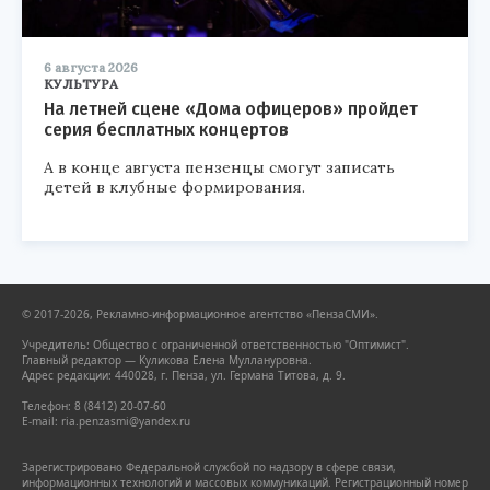
6 августа 2026
КУЛЬТУРА
На летней сцене «Дома офицеров» пройдет
серия бесплатных концертов
А в конце августа пензенцы смогут записать
детей в клубные формирования.
© 2017-2026, Рекламно-информационное агентство «ПензаСМИ».
Учредитель: Общество с ограниченной ответственностью "Оптимист".
Главный редактор — Куликова Елена Муллануровна.
Адрес редакции: 440028, г. Пенза, ул. Германа Титова, д. 9.
Телефон: 8 (8412) 20-07-60
E-mail: ria.penzasmi@yandex.ru
Зарегистрировано Федеральной службой по надзору в сфере связи,
информационных технологий и массовых коммуникаций. Регистрационный номер