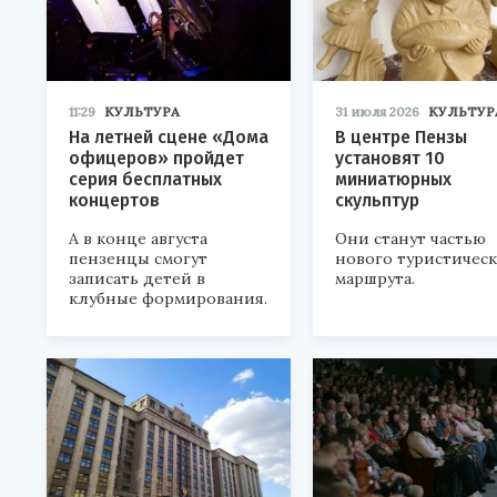
11:29
КУЛЬТУРА
31 июля 2026
КУЛЬТУР
На летней сцене «Дома
В центре Пензы
офицеров» пройдет
установят 10
серия бесплатных
миниатюрных
концертов
скульптур
А в конце августа
Они станут частью
пензенцы смогут
нового туристичес
записать детей в
маршрута.
клубные формирования.