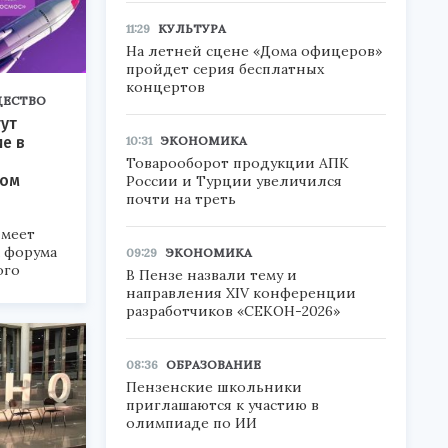
11:29
КУЛЬТУРА
На летней сцене «Дома офицеров»
пройдет серия бесплатных
концертов
ЕСТВО
ут
10:31
ЭКОНОМИКА
ие в
Товарооборот продукции АПК
ком
России и Турции увеличился
почти на треть
меет
а форума
09:29
ЭКОНОМИКА
ого
В Пензе назвали тему и
направления XIV конференции
6».
разработчиков «СЕКОН-2026»
08:36
ОБРАЗОВАНИЕ
Пензенские школьники
приглашаются к участию в
олимпиаде по ИИ