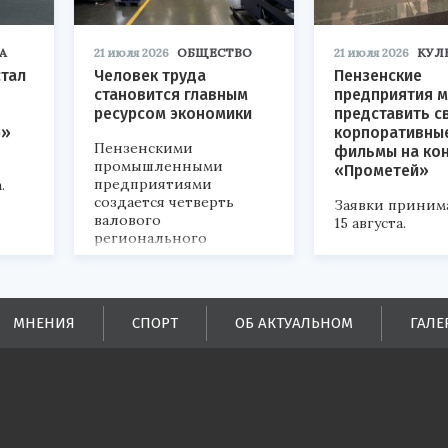
А
21 июля 2026
ОБЩЕСТВО
21 июля 2026
КУЛ
стал
Человек труда
Пензенские
становится главным
предприятия м
ресурсом экономики
представить с
р»
корпоративны
Пензенскими
фильмы на ко
промышленными
«Прометей»
предприятиями
.
создается четверть
Заявки приним
валового
15 августа.
регионального
продукта и
обеспечивается до
половины налоговых
поступлений в
МНЕНИЯ
СПОРТ
ОБ АКТУАЛЬНОМ
ГАЛЕ
бюджеты всех уровней.