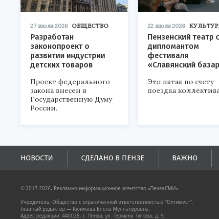
27 июля 2026
ОБЩЕСТВО
22 июля 2026
КУЛЬТУР
Разработан
Пензенский театр 
законопроект о
дипломантом
развитии индустрии
фестиваля
детских товаров
«Славянский база
Проект федерального
Это пятая по счету
закона внесен в
поездка коллектива
Государственную Думу
России.
НОВОСТИ
СДЕЛАНО В ПЕНЗЕ
ВАЖНО
© 2017-2026, Рекламно-информационное агентство «ПензаСМИ».
Учредитель: Общество с ограниченной ответственностью "Оптимист".
Главный редактор — Куликова Елена Муллануровна.
Адрес редакции: 440028, г. Пенза, ул. Германа Титова, д. 9.