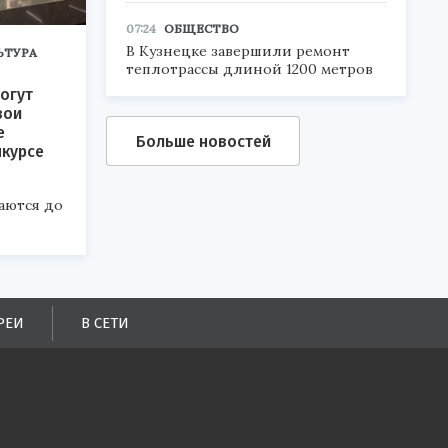
07:24
ОБЩЕСТВО
В Кузнецке завершили ремонт
ЬТУРА
теплотрассы длиной 1200 метров
огут
вои
е
Больше новостей
нкурсе
аются до
РЕИ
В СЕТИ