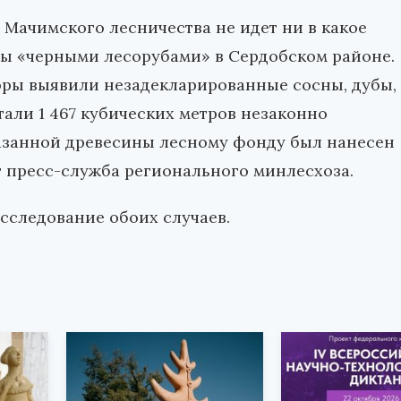
 Мачимского лесничества не идет ни в какое
ты «черными лесорубами» в Сердобском районе.
оры выявили незадекларированные сосны, дубы,
тали 1 467 кубических метров незаконно
казанной древесины лесному фонду был нанесен
т пресс-служба регионального минлесхоза.
сследование обоих случаев.