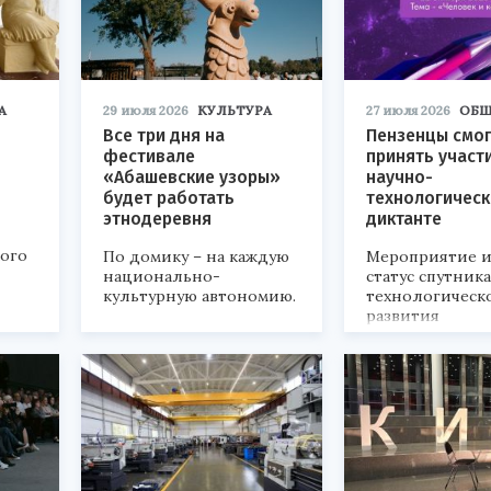
А
29 июля 2026
КУЛЬТУРА
27 июля 2026
ОБЩ
Все три дня на
Пензенцы смог
фестивале
принять участ
«Абашевские узоры»
научно-
будет работать
технологичес
этнодеревня
диктанте
кого
По домику – на каждую
Мероприятие и
национально-
статус спутник
культурную автономию.
технологическ
развития
«Технопром-202