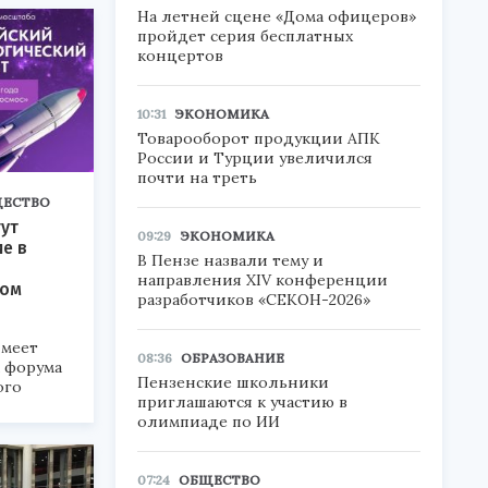
На летней сцене «Дома офицеров»
пройдет серия бесплатных
концертов
10:31
ЭКОНОМИКА
Товарооборот продукции АПК
России и Турции увеличился
почти на треть
ЕСТВО
ут
09:29
ЭКОНОМИКА
ие в
В Пензе назвали тему и
направления XIV конференции
ком
разработчиков «СЕКОН-2026»
меет
08:36
ОБРАЗОВАНИЕ
а форума
Пензенские школьники
ого
приглашаются к участию в
олимпиаде по ИИ
6».
07:24
ОБЩЕСТВО