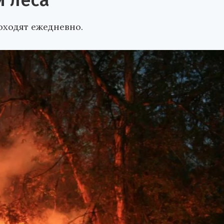
и леса
оходят ежедневно.