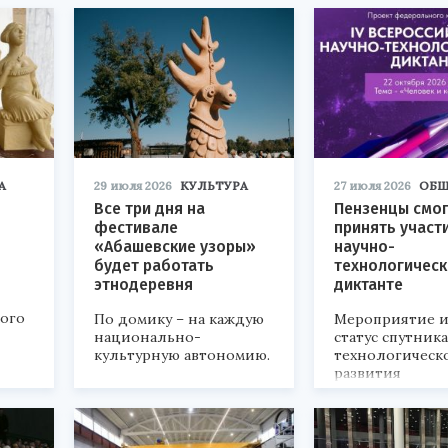
А
29 июля 2026
КУЛЬТУРА
27 июля 2026
ОБЩ
Все три дня на
Пензенцы смог
фестивале
принять участ
«Абашевские узоры»
научно-
будет работать
технологичес
этнодеревня
диктанте
кого
По домику – на каждую
Мероприятие и
национально-
статус спутник
культурную автономию.
технологическ
развития
«Технопром-202