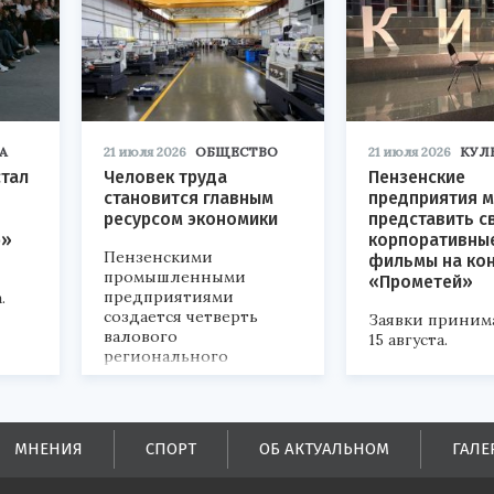
А
21 июля 2026
ОБЩЕСТВО
21 июля 2026
КУЛ
стал
Человек труда
Пензенские
становится главным
предприятия м
ресурсом экономики
представить с
р»
корпоративны
Пензенскими
фильмы на ко
промышленными
«Прометей»
предприятиями
.
создается четверть
Заявки приним
валового
15 августа.
регионального
продукта и
обеспечивается до
половины налоговых
поступлений в
МНЕНИЯ
СПОРТ
ОБ АКТУАЛЬНОМ
ГАЛЕ
бюджеты всех уровней.