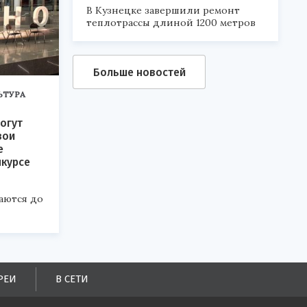
В Кузнецке завершили ремонт
теплотрассы длиной 1200 метров
Больше новостей
ЬТУРА
огут
вои
е
нкурсе
аются до
РЕИ
В СЕТИ