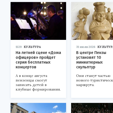
11:29
КУЛЬТУРА
31 июля 2026
КУЛЬТУР
На летней сцене «Дома
В центре Пензы
офицеров» пройдет
установят 10
серия бесплатных
миниатюрных
концертов
скульптур
А в конце августа
Они станут частью
пензенцы смогут
нового туристичес
записать детей в
маршрута.
клубные формирования.