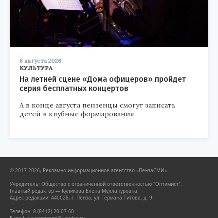
6 августа 2026
КУЛЬТУРА
На летней сцене «Дома офицеров» пройдет
серия бесплатных концертов
А в конце августа пензенцы смогут записать
детей в клубные формирования.
© 2017-2026, Рекламно-информационное агентство «ПензаСМИ».
Учредитель: Общество с ограниченной ответственностью "Оптимист".
Главный редактор — Куликова Елена Муллануровна.
Адрес редакции: 440028, г. Пенза, ул. Германа Титова, д. 9.
Телефон: 8 (8412) 20-07-60