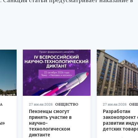
. Санкция статьи предусматривает наказание в
А
27 июля 2026
ОБЩЕСТВО
27 июля 2026
ОБЩ
Пензенцы смогут
Разработан
принять участие в
законопроект 
ы»
научно-
развитии инду
технологическом
детских товар
диктанте