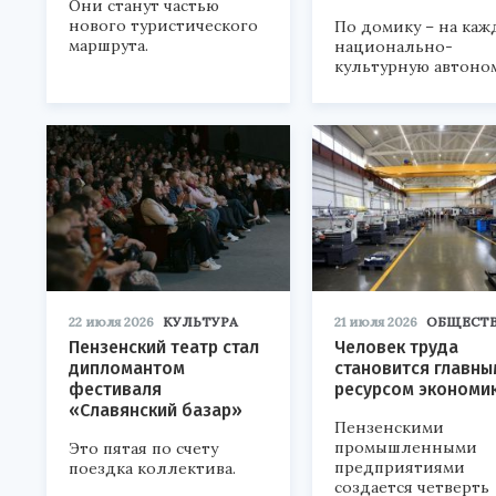
Они станут частью
нового туристического
По домику – на каж
маршрута.
национально-
культурную автоно
22 июля 2026
КУЛЬТУРА
21 июля 2026
ОБЩЕСТ
Пензенский театр стал
Человек труда
дипломантом
становится главны
фестиваля
ресурсом экономи
«Славянский базар»
Пензенскими
промышленными
Это пятая по счету
предприятиями
поездка коллектива.
создается четверть