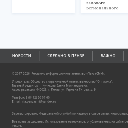
валового
регионального
продукта и
обеспечивается до
половины налогов
поступлений в
бюджеты всех уровн
НОВОСТИ
СДЕЛАНО В ПЕНЗЕ
ВАЖНО
© 2017-2026, Рекламно-информационное агентство «ПензаСМИ».
Учредитель: Общество с ограниченной ответственностью "Оптимист".
Главный редактор — Куликова Елена Муллануровна.
Адрес редакции: 440028, г. Пенза, ул. Германа Титова, д. 9.
Телефон: 8 (8412) 20-07-60
E-mail: ria.penzasmi@yandex.ru
Зарегистрировано Федеральной службой по надзору в сфере связи, информацион
Все права защищены. Использование материалов, опубликованных на сайте pen
тексте.