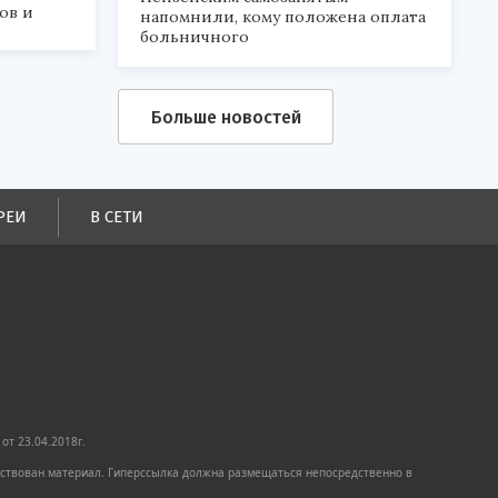
ов и
напомнили, кому положена оплата
больничного
Больше новостей
РЕИ
В СЕТИ
от 23.04.2018г.
имствован материал. Гиперссылка должна размещаться непосредственно в