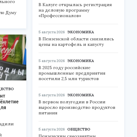
льного
В Калуге открылась регистрация
в
на деловую программу
ую Думу
«Профессионалов»
5 августа 2026
ЭКОНОМИКА
В Пензенской области снизились
цены на картофель и капусту
5 августа 2026
ЭКОНОМИКА
В 2025 году российские
промышленные предприятия
посетили 2,5 млн туристов
ЕСТВО
5 августа 2026
ЭКОНОМИКА
нт
ёхлетие
В первом полугодии в России
для
выросло производство продуктов
питания
радили
5 августа 2026
ОБЩЕСТВО
й
Пензенским самозанятым