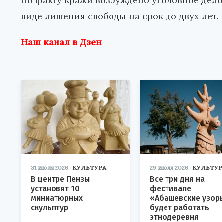
По факту кражи возбуждено уголовное дело
виде лишения свободы на срок до двух лет.
Наш канал в Дзен
31 июля 2026
КУЛЬТУРА
29 июля 2026
КУЛЬТУР
В центре Пензы
Все три дня на
установят 10
фестивале
миниатюрных
«Абашевские узор
скульптур
будет работать
этнодеревня