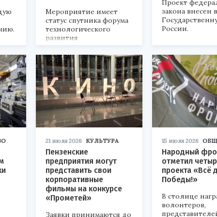
Проект федера
закона внесен 
дую
Мероприятие имеет
Государственн
статус спутника форума
России.
мию.
технологического
развития
«Технопром-2026».
ВО
21 июля 2026
КУЛЬТУРА
15 июля 2026
ОБЩ
Пензенские
Народный фро
м
предприятия могут
отметил четыр
ки
представить свои
проекта «Всё 
корпоративные
Победы!»
фильмы на конкурсе
В столице наг
«Прометей»
волонтеров,
представителе
Заявки принимаются до