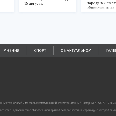
народных полк
15 августа.
общественных
объединений.
ых
ей.
МНЕНИЯ
СПОРТ
ОБ АКТУАЛЬНОМ
ГАЛЕ
ных технологий и массовых коммуникаций. Регистрационный номер ЭЛ № ФС 77 - 72693 
zasmi.ru допускается с обязательной прямой гиперссылкой на страницу, с которой за