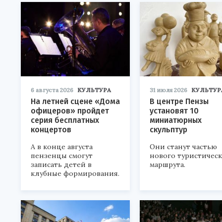
6 августа 2026
КУЛЬТУРА
31 июля 2026
КУЛЬТУР
На летней сцене «Дома
В центре Пензы
офицеров» пройдет
установят 10
серия бесплатных
миниатюрных
концертов
скульптур
А в конце августа
Они станут частью
пензенцы смогут
нового туристичес
записать детей в
маршрута.
клубные формирования.