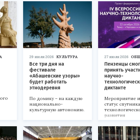
А
29 июля 2026
КУЛЬТУРА
27 июля 2026
ОБЩ
Все три дня на
Пензенцы смог
фестивале
принять участ
«Абашевские узоры»
научно-
будет работать
технологичес
этнодеревня
диктанте
кого
По домику – на каждую
Мероприятие и
национально-
статус спутник
культурную автономию.
технологическ
развития
«Технопром-202