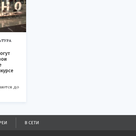
ЬТУРА
огут
вои
е
нкурсе
аются до
РЕИ
В СЕТИ