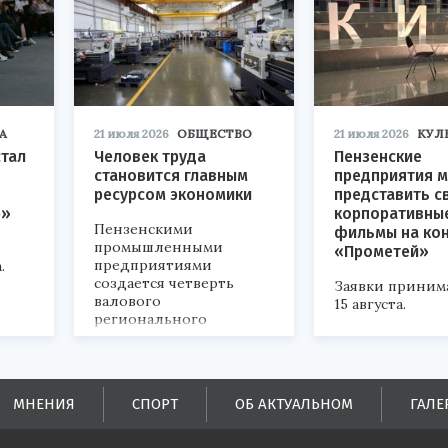
А
21 июля 2026
ОБЩЕСТВО
21 июля 2026
КУЛ
стал
Человек труда
Пензенские
становится главным
предприятия м
ресурсом экономики
представить с
р»
корпоративны
Пензенскими
фильмы на ко
промышленными
«Прометей»
предприятиями
.
создается четверть
Заявки приним
валового
15 августа.
регионального
продукта и
обеспечивается до
половины налоговых
поступлений в
МНЕНИЯ
СПОРТ
ОБ АКТУАЛЬНОМ
ГАЛЕ
бюджеты всех уровней.