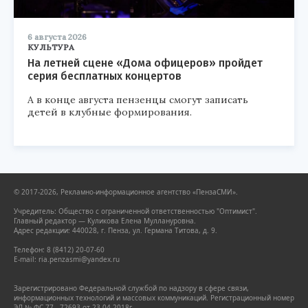
6 августа 2026
КУЛЬТУРА
На летней сцене «Дома офицеров» пройдет
серия бесплатных концертов
А в конце августа пензенцы смогут записать
детей в клубные формирования.
© 2017-2026, Рекламно-информационное агентство «ПензаСМИ».
Учредитель: Общество с ограниченной ответственностью "Оптимист".
Главный редактор — Куликова Елена Муллануровна.
Адрес редакции: 440028, г. Пенза, ул. Германа Титова, д. 9.
Телефон: 8 (8412) 20-07-60
E-mail: ria.penzasmi@yandex.ru
Зарегистрировано Федеральной службой по надзору в сфере связи,
информационных технологий и массовых коммуникаций. Регистрационный номер
ЭЛ № ФС 77 - 72693 от 23.04.2018г.