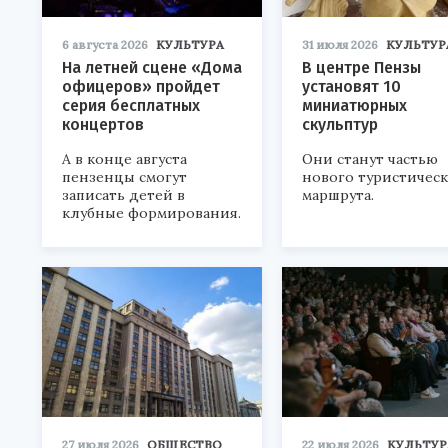
6 августа 2026
КУЛЬТУРА
31 июля 2026
КУЛЬТУР
На летней сцене «Дома
В центре Пензы
офицеров» пройдет
установят 10
серия бесплатных
миниатюрных
концертов
скульптур
А в конце августа
Они станут частью
пензенцы смогут
нового туристичес
записать детей в
маршрута.
клубные формирования.
27 июля 2026
ОБЩЕСТВО
22 июля 2026
КУЛЬТУР