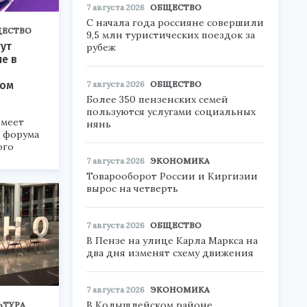
7 августа 2026
ОБЩЕСТВО
С начала года россияне совершили
ЕСТВО
9,5 млн туристических поездок за
ут
рубеж
ие в
ком
7 августа 2026
ОБЩЕСТВО
Более 350 пензенских семей
пользуются услугами социальных
меет
нянь
а форума
ого
7 августа 2026
ЭКОНОМИКА
6».
Товарооборот России и Киргизии
вырос на четверть
7 августа 2026
ОБЩЕСТВО
В Пензе на улице Карла Маркса на
два дня изменят схему движения
7 августа 2026
ЭКОНОМИКА
В Колышлейском районе
ЬТУРА