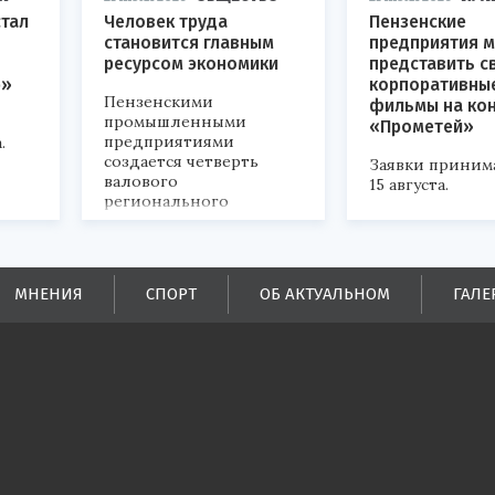
стал
Человек труда
Пензенские
становится главным
предприятия м
ресурсом экономики
представить с
р»
корпоративны
Пензенскими
фильмы на ко
промышленными
«Прометей»
предприятиями
.
создается четверть
Заявки приним
валового
15 августа.
регионального
продукта и
обеспечивается до
половины налоговых
поступлений в
МНЕНИЯ
СПОРТ
ОБ АКТУАЛЬНОМ
ГАЛЕ
бюджеты всех уровней.