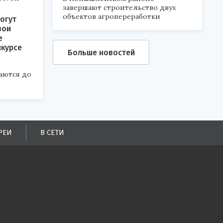
завершают строительство двух
объектов агропереработки
огут
вои
е
нкурсе
Больше новостей
аются до
РЕИ
В СЕТИ