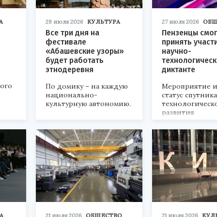
А
29 июля 2026
КУЛЬТУРА
27 июля 2026
ОБЩ
Все три дня на
Пензенцы смог
фестивале
принять участ
«Абашевские узоры»
научно-
будет работать
технологичес
этнодеревня
диктанте
кого
По домику – на каждую
Мероприятие и
национально-
статус спутник
культурную автономию.
технологическ
развития
«Технопром-202
А
21 июля 2026
ОБЩЕСТВО
21 июля 2026
КУЛ