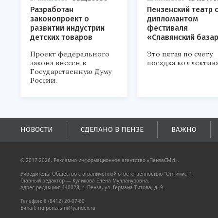
Разработан
Пензенский театр 
законопроект о
дипломантом
развитии индустрии
фестиваля
детских товаров
«Славянский база
Проект федерального
Это пятая по счету
закона внесен в
поездка коллектива
Государственную Думу
России.
НОВОСТИ
СДЕЛАНО В ПЕНЗЕ
ВАЖНО
© 2017-2026, Рекламно-информационное агентство «ПензаСМИ».
Учредитель: Общество с ограниченной ответственностью "Оптимист".
Главный редактор — Куликова Елена Муллануровна.
Адрес редакции: 440028, г. Пенза, ул. Германа Титова, д. 9.
Телефон: 8 (8412) 20-07-60
E-mail: ria.penzasmi@yandex.ru