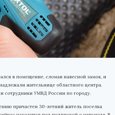
рался в помещение, сломав навесной замок, и
инадлежали жительнице областного центра.
и сотрудники УМВД России по городу.
лению причастен 30-летний житель поселка
 сейчас находится под подпиской о невыезде. В