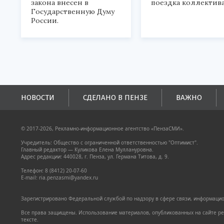
закона внесен в
поездка коллектива
Государственную Думу
России.
НОВОСТИ
СДЕЛАНО В ПЕНЗЕ
ВАЖНО
© 2017-2026, Рекламно-информационное агентство «ПензаСМИ».
Учредитель: Общество с ограниченной ответственностью "Оптимист".
Главный редактор — Куликова Елена Муллануровна.
Адрес редакции: 440028, г. Пенза, ул. Германа Титова, д. 9.
Телефон: 8 (8412) 20-07-60
E-mail: ria.penzasmi@yandex.ru
Зарегистрировано Федеральной службой по надзору в сфере связи, информацион
Все права защищены. Использование материалов, опубликованных на сайте pen
тексте.