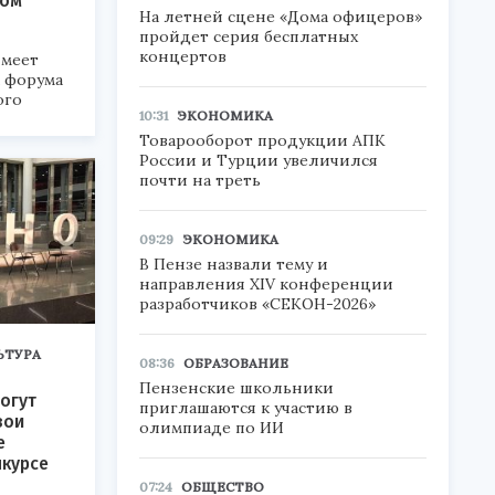
ком
На летней сцене «Дома офицеров»
пройдет серия бесплатных
концертов
меет
а форума
ого
10:31
ЭКОНОМИКА
6».
Товарооборот продукции АПК
России и Турции увеличился
почти на треть
09:29
ЭКОНОМИКА
В Пензе назвали тему и
направления XIV конференции
разработчиков «СЕКОН-2026»
ЬТУРА
08:36
ОБРАЗОВАНИЕ
Пензенские школьники
огут
приглашаются к участию в
вои
олимпиаде по ИИ
е
нкурсе
07:24
ОБЩЕСТВО