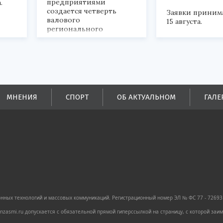
предприятиями
.
создается четверть
Заявки приним
валового
15 августа.
регионального
продукта и
обеспечивается до
половины налоговых
поступлений в
бюджеты всех уровней.
МНЕНИЯ
СПОРТ
ОБ АКТУАЛЬНОМ
ГАЛЕ
ных технологий и массовых коммуникаций. Регистрационный номер ЭЛ № ФС 77 - 72693 
zasmi.ru допускается с обязательной прямой гиперссылкой на страницу, с которой за