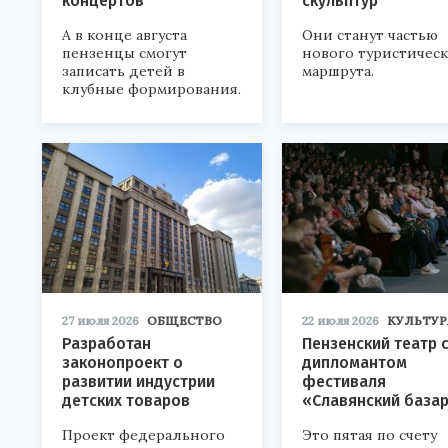
концертов
скульптур
А в конце августа
Они станут частью
пензенцы смогут
нового туристичес
записать детей в
маршрута.
клубные формирования.
27 июля 2026
ОБЩЕСТВО
22 июля 2026
КУЛЬТУР
Разработан
Пензенский театр 
законопроект о
дипломантом
развитии индустрии
фестиваля
детских товаров
«Славянский база
Проект федерального
Это пятая по счету