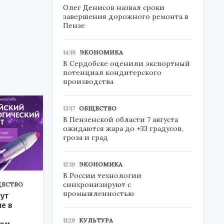
Олег Денисов назвал сроки
завершения дорожного ремонта в
Пензе
14:19
ЭКОНОМИКА
В Сердобске оценили экспортный
потенциал кондитерского
производства
13:17
ОБЩЕСТВО
В Пензенской области 7 августа
ожидаются жара до +33 градусов,
гроза и град
12:19
ЭКОНОМИКА
В России технологии
синхронизируют с
ЕСТВО
промышленностью
ут
ие в
11:29
КУЛЬТУРА