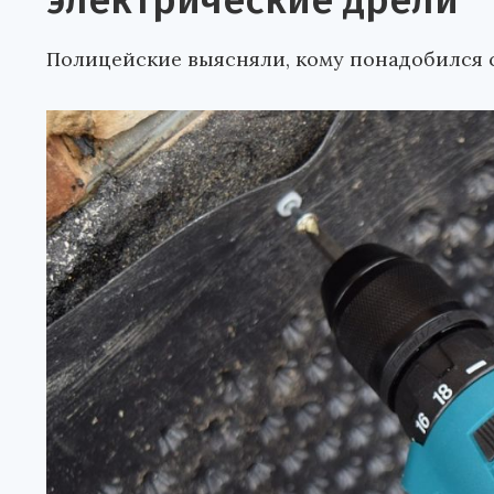
электрические дрели
Полицейские выясняли, кому понадобился 