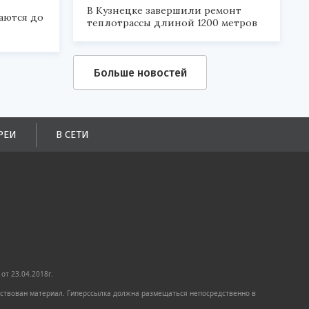
В Кузнецке завершили ремонт
аются до
теплотрассы длиной 1200 метров
Больше новостей
РЕИ
В СЕТИ
от 23.04.2018г.
имствован материал. Гиперссылка должна размещаться непосредственно в