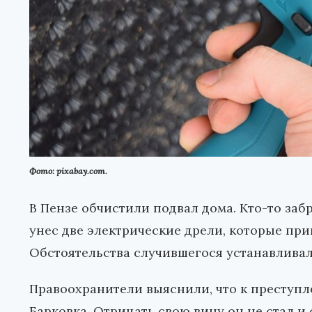
Фото: pixabay.com.
В Пензе обчистили подвал дома. Кто-то заб
унес две электрические дрели, которые пр
Обстоятельства случившегося устанавливал
Правоохранители выяснили, что к преступ
Барковка. Отрицать свою вину он не стал и