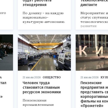
будет работать
технологичес
этнодеревня
диктанте
кого
По домику – на каждую
Мероприятие и
национально-
статус спутник
культурную автономию.
технологическ
развития
«Технопром-202
А
21 июля 2026
ОБЩЕСТВО
21 июля 2026
КУЛ
стал
Человек труда
Пензенские
становится главным
предприятия м
ресурсом экономики
представить с
р»
корпоративны
Пензенскими
фильмы на ко
промышленными
«Прометей»