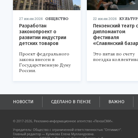
27 июля 2026
ОБЩЕСТВО
22 июля 2026
КУЛЬТУР
Разработан
Пензенский театр 
законопроект о
дипломантом
развитии индустрии
фестиваля
детских товаров
«Славянский база
Проект федерального
Это пятая по счету
закона внесен в
поездка коллектива
Государственную Думу
России.
НОВОСТИ
СДЕЛАНО В ПЕНЗЕ
ВАЖНО
© 2017-2026, Рекламно-информационное агентство «ПензаСМИ».
Учредитель: Общество с ограниченной ответственностью "Оптимист".
Главный редактор — Куликова Елена Муллануровна.