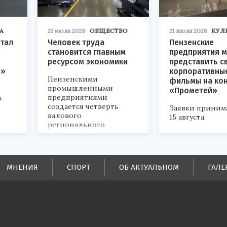
А
21 июля 2026
ОБЩЕСТВО
21 июля 2026
КУЛ
стал
Человек труда
Пензенские
становится главным
предприятия м
ресурсом экономики
представить с
р»
корпоративны
Пензенскими
фильмы на ко
промышленными
«Прометей»
предприятиями
.
создается четверть
Заявки приним
валового
15 августа.
регионального
продукта и
обеспечивается до
половины налоговых
поступлений в
МНЕНИЯ
СПОРТ
ОБ АКТУАЛЬНОМ
ГАЛЕ
бюджеты всех уровней.