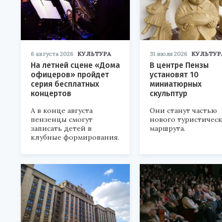
6 августа 2026
КУЛЬТУРА
31 июля 2026
КУЛЬТУР
На летней сцене «Дома
В центре Пензы
офицеров» пройдет
установят 10
серия бесплатных
миниатюрных
концертов
скульптур
А в конце августа
Они станут частью
пензенцы смогут
нового туристичес
записать детей в
маршрута.
клубные формирования.