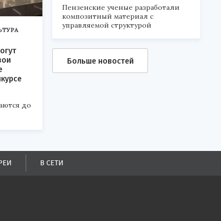
Пензенские ученые разработали
композитный материал с
управляемой структурой
ЬТУРА
огут
вои
Больше новостей
е
нкурсе
аются до
РЕИ
В СЕТИ