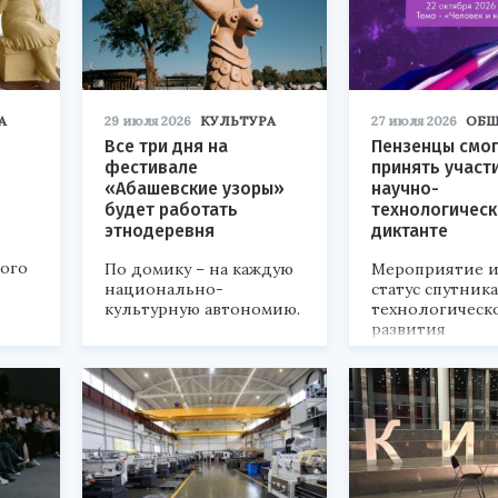
А
29 июля 2026
КУЛЬТУРА
27 июля 2026
ОБЩ
Все три дня на
Пензенцы смог
фестивале
принять участ
«Абашевские узоры»
научно-
будет работать
технологичес
этнодеревня
диктанте
кого
По домику – на каждую
Мероприятие и
национально-
статус спутник
культурную автономию.
технологическ
развития
«Технопром-202