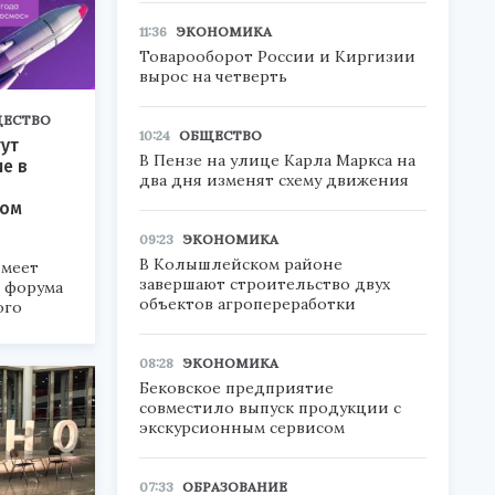
11:36
ЭКОНОМИКА
Товарооборот России и Киргизии
вырос на четверть
ЕСТВО
10:24
ОБЩЕСТВО
ут
В Пензе на улице Карла Маркса на
ие в
два дня изменят схему движения
ком
09:23
ЭКОНОМИКА
В Колышлейском районе
меет
завершают строительство двух
а форума
объектов агропереработки
ого
6».
08:28
ЭКОНОМИКА
Бековское предприятие
совместило выпуск продукции с
экскурсионным сервисом
07:33
ОБРАЗОВАНИЕ