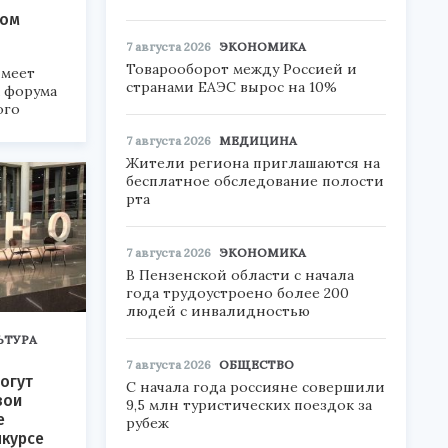
ком
7 августа 2026
ЭКОНОМИКА
Товарооборот между Россией и
меет
странами ЕАЭС вырос на 10%
а форума
ого
7 августа 2026
МЕДИЦИНА
6».
Жители региона приглашаются на
бесплатное обследование полости
рта
7 августа 2026
ЭКОНОМИКА
В Пензенской области с начала
года трудоустроено более 200
людей с инвалидностью
ЬТУРА
7 августа 2026
ОБЩЕСТВО
огут
С начала года россияне совершили
вои
9,5 млн туристических поездок за
е
рубеж
нкурсе