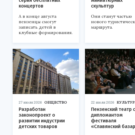
серия бесплатных
миниатюрных
концертов
скульптур
А в конце августа
Они станут частью
пензенцы смогут
нового туристичес
записать детей в
маршрута.
клубные формирования.
27 июля 2026
ОБЩЕСТВО
22 июля 2026
КУЛЬТУР
Разработан
Пензенский театр 
законопроект о
дипломантом
развитии индустрии
фестиваля
детских товаров
«Славянский база