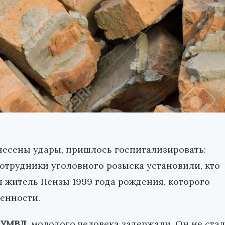
несены удары, пришлось госпитализировать:
Сотрудники уголовного розыска установили, кто
я житель Пензы 1999 года рождения, которого
венности.
 УМВД
, молодого человека задержали. Он не стал