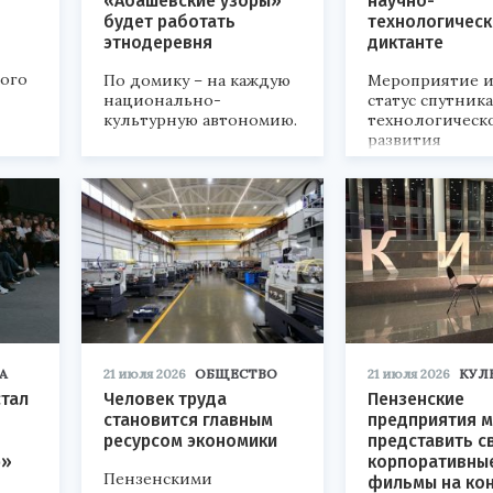
«Абашевские узоры»
научно-
будет работать
технологичес
этнодеревня
диктанте
кого
По домику – на каждую
Мероприятие и
национально-
статус спутник
культурную автономию.
технологическ
развития
«Технопром-202
А
21 июля 2026
ОБЩЕСТВО
21 июля 2026
КУЛ
стал
Человек труда
Пензенские
становится главным
предприятия м
ресурсом экономики
представить с
р»
корпоративны
Пензенскими
фильмы на ко