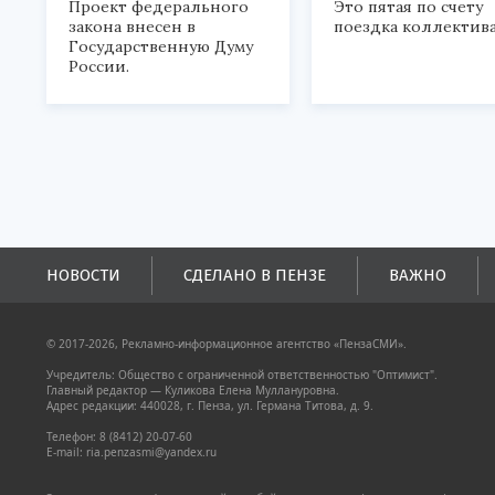
Проект федерального
Это пятая по счету
закона внесен в
поездка коллектива
Государственную Думу
России.
НОВОСТИ
СДЕЛАНО В ПЕНЗЕ
ВАЖНО
© 2017-2026, Рекламно-информационное агентство «ПензаСМИ».
Учредитель: Общество с ограниченной ответственностью "Оптимист".
Главный редактор — Куликова Елена Муллануровна.
Адрес редакции: 440028, г. Пенза, ул. Германа Титова, д. 9.
Телефон: 8 (8412) 20-07-60
E-mail: ria.penzasmi@yandex.ru