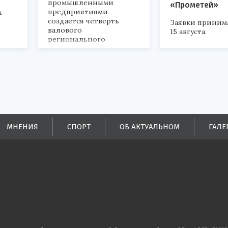
промышленными
«Прометей»
предприятиями
.
создается четверть
Заявки приним
валового
15 августа.
регионального
продукта и
обеспечивается до
половины налоговых
поступлений в
бюджеты всех уровней.
МНЕНИЯ
СПОРТ
ОБ АКТУАЛЬНОМ
ГАЛЕ