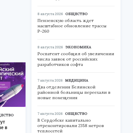
8 августа 2026
ОБЩЕСТВО
Пензенскую область ждет
масштабное обновление трассы
Р-260
8 августа 2026
ЭКОНОМИКА
Роспатент сообщил об увеличении
числа заявок от российских
разработчиков софта
7 августа 2026
МЕДИЦИНА
Два отделения Белинской
районной больницы переехали в
новые помещения
7 августа 2026
ОБЩЕСТВО
ЕСТВО
В Сердобске капитально
ут
отремонтировали 2358 метров
ие в
теплосетей