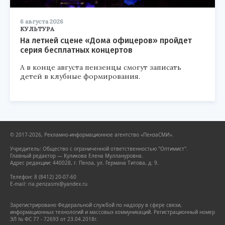
6 августа 2026
КУЛЬТУРА
На летней сцене «Дома офицеров» пройдет
серия бесплатных концертов
А в конце августа пензенцы смогут записать
детей в клубные формирования.
© 2017-2026, Рекламно-информационное агентство «ПензаСМИ».
Учредитель: Общество с ограниченной ответственностью "Оптимист".
Главный редактор — Куликова Елена Муллануровна.
Адрес редакции: 440028, г. Пенза, ул. Германа Титова, д. 9.
Телефон: 8 (8412) 20-07-60
E-mail: ria.penzasmi@yandex.ru
Зарегистрировано Федеральной службой по надзору в сфере связи,
информационных технологий и массовых коммуникаций. Регистрационный номер
ЭЛ № ФС 77 - 72693 от 23.04.2018г.