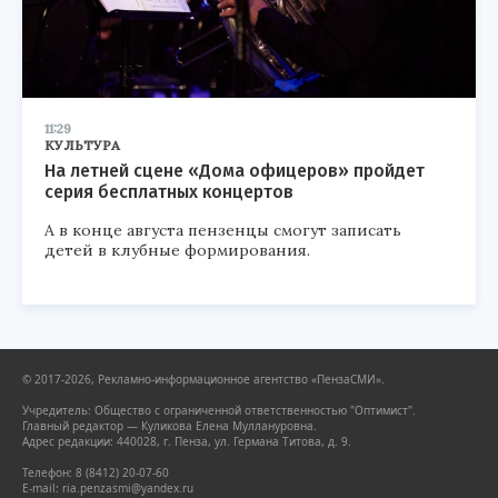
11:29
КУЛЬТУРА
На летней сцене «Дома офицеров» пройдет
серия бесплатных концертов
А в конце августа пензенцы смогут записать
детей в клубные формирования.
© 2017-2026, Рекламно-информационное агентство «ПензаСМИ».
Учредитель: Общество с ограниченной ответственностью "Оптимист".
Главный редактор — Куликова Елена Муллануровна.
Адрес редакции: 440028, г. Пенза, ул. Германа Титова, д. 9.
Телефон: 8 (8412) 20-07-60
E-mail: ria.penzasmi@yandex.ru