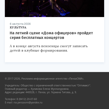
6 августа 2026
КУЛЬТУРА
На летней сцене «Дома офицеров» пройдет
серия бесплатных концертов
А в конце августа пензенцы смогут записать
детей в клубные формирования.
© 2017-2026, Рекламно-информационное агентство «ПензаСМИ».
Учредитель: Общество с ограниченной ответственностью "Оптимист".
Главный редактор — Куликова Елена Муллануровна.
Адрес редакции: 440028, г. Пенза, ул. Германа Титова, д. 9.
Телефон: 8 (8412) 20-07-60
E-mail: ria.penzasmi@yandex.ru