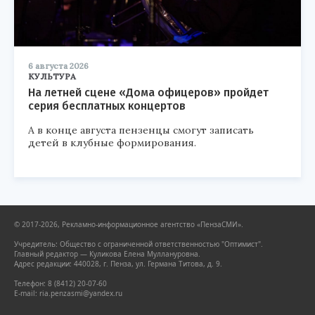
6 августа 2026
КУЛЬТУРА
На летней сцене «Дома офицеров» пройдет
серия бесплатных концертов
А в конце августа пензенцы смогут записать
детей в клубные формирования.
© 2017-2026, Рекламно-информационное агентство «ПензаСМИ».
Учредитель: Общество с ограниченной ответственностью "Оптимист".
Главный редактор — Куликова Елена Муллануровна.
Адрес редакции: 440028, г. Пенза, ул. Германа Титова, д. 9.
Телефон: 8 (8412) 20-07-60
E-mail: ria.penzasmi@yandex.ru