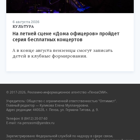
6 августа 2026
КУЛЬТУРА
На летней сцене «Дома офицеров» пройдет
серия бесплатных концертов
А в конце августа пензенцы смогут записать
детей в клубные формирования.
© 2017-2026, Рекламно-информационное агентство «ПензаСМИ».
Учредитель: Общество с ограниченной ответственностью "Оптимист".
Главный редактор — Куликова Елена Муллануровна.
Адрес редакции: 440028, г. Пенза, ул. Германа Титова, д. 9.
Телефон: 8 (8412) 20-07-60
E-mail: ria.penzasmi@yandex.ru
Зарегистрировано Федеральной службой по надзору в сфере связи,