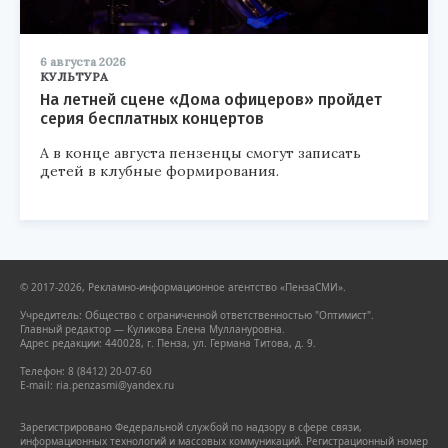
6 августа 2026
КУЛЬТУРА
На летней сцене «Дома офицеров» пройдет
серия бесплатных концертов
А в конце августа пензенцы смогут записать
детей в клубные формирования.
© 2017-2026, Рекламно-информационное агентство «ПензаСМИ».
Учредитель: Общество с ограниченной ответственностью "Оптимист".
Главный редактор — Куликова Елена Муллануровна.
Адрес редакции: 440028, г. Пенза, ул. Германа Титова, д. 9.
Телефон: 8 (8412) 20-07-60
E-mail: ria.penzasmi@yandex.ru
Зарегистрировано Федеральной службой по надзору в сфере связи,
информационных технологий и массовых коммуникаций. Регистрационный номер