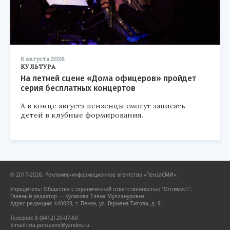
6 августа 2026
КУЛЬТУРА
На летней сцене «Дома офицеров» пройдет
серия бесплатных концертов
А в конце августа пензенцы смогут записать
детей в клубные формирования.
© 2017-2026, Рекламно-информационное агентство «ПензаСМИ».
Учредитель: Общество с ограниченной ответственностью "Оптимист".
Главный редактор — Куликова Елена Муллануровна.
Адрес редакции: 440028, г. Пенза, ул. Германа Титова, д. 9.
Телефон: 8 (8412) 20-07-60
E-mail: ria.penzasmi@yandex.ru