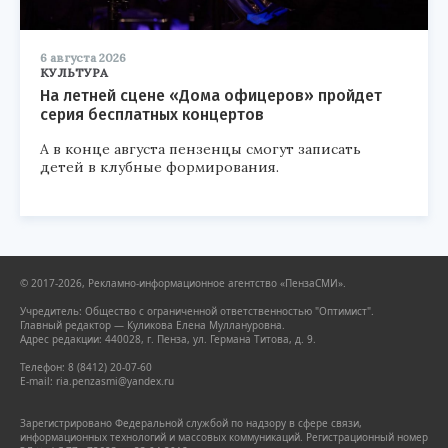
6 августа 2026
КУЛЬТУРА
На летней сцене «Дома офицеров» пройдет
серия бесплатных концертов
А в конце августа пензенцы смогут записать
детей в клубные формирования.
© 2017-2026, Рекламно-информационное агентство «ПензаСМИ».
Учредитель: Общество с ограниченной ответственностью "Оптимист".
Главный редактор — Куликова Елена Муллануровна.
Адрес редакции: 440028, г. Пенза, ул. Германа Титова, д. 9.
Телефон: 8 (8412) 20-07-60
E-mail: ria.penzasmi@yandex.ru
Зарегистрировано Федеральной службой по надзору в сфере связи,
информационных технологий и массовых коммуникаций. Регистрационный номер