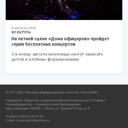
6 августа 2026
КУЛЬТУРА
На летней сцене «Дома офицеров» пройдет
серия бесплатных концертов
А в конце августа пензенцы смогут записать
детей в клубные формирования.
© 2017-2026, Рекламно-информационное агентство «ПензаСМИ».
Учредитель: Общество с ограниченной ответственностью "Оптимист".
Главный редактор — Куликова Елена Муллануровна.
Адрес редакции: 440028, г. Пенза, ул. Германа Титова, д. 9.
Телефон: 8 (8412) 20-07-60
E-mail: ria.penzasmi@yandex.ru