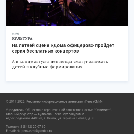
11:29
КУЛЬТУРА
На летней сцене «Дома офицеров» пройдет
серия бесплатных концертов
А в конце августа пензенцы смогут записать
детей в клубные формирования.
© 2017-2026, Рекламно-информационное агентство «ПензаСМИ».
Учредитель: Общество с ограниченной ответственностью "Оптимист".
Главный редактор — Куликова Елена Муллануровна.
Адрес редакции: 440028, г. Пенза, ул. Германа Титова, д. 9.
Телефон: 8 (8412) 20-07-60
E-mail: ria.penzasmi@yandex.ru