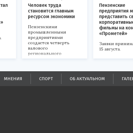
стал
Человек труда
Пензенские
становится главным
предприятия м
ресурсом экономики
представить с
р»
корпоративны
Пензенскими
фильмы на ко
промышленными
«Прометей»
предприятиями
.
создается четверть
Заявки приним
валового
15 августа.
регионального
продукта и
обеспечивается до
половины налоговых
поступлений в
МНЕНИЯ
СПОРТ
ОБ АКТУАЛЬНОМ
ГАЛЕ
бюджеты всех уровней.