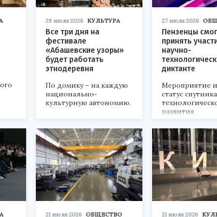
А
29 июля 2026
КУЛЬТУРА
27 июля 2026
ОБЩ
Все три дня на
Пензенцы смог
фестивале
принять участ
«Абашевские узоры»
научно-
будет работать
технологичес
этнодеревня
диктанте
кого
По домику – на каждую
Мероприятие и
национально-
статус спутник
культурную автономию.
технологическ
развития
«Технопром-202
А
21 июля 2026
ОБЩЕСТВО
21 июля 2026
КУЛ