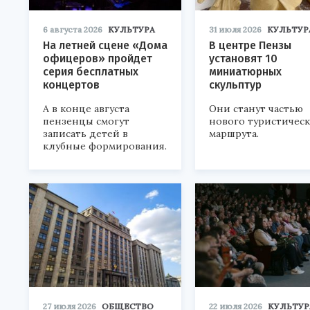
6 августа 2026
КУЛЬТУРА
31 июля 2026
КУЛЬТУР
На летней сцене «Дома
В центре Пензы
офицеров» пройдет
установят 10
серия бесплатных
миниатюрных
концертов
скульптур
А в конце августа
Они станут частью
пензенцы смогут
нового туристичес
записать детей в
маршрута.
клубные формирования.
27 июля 2026
ОБЩЕСТВО
22 июля 2026
КУЛЬТУР