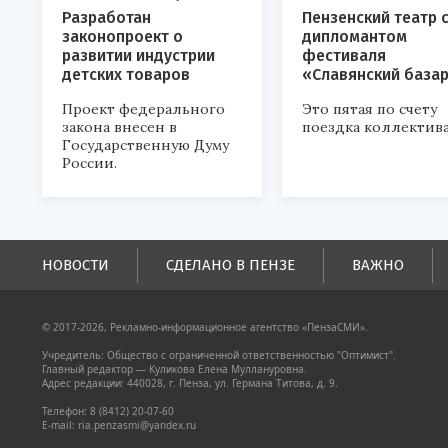
Разработан
Пензенский театр 
законопроект о
дипломантом
развитии индустрии
фестиваля
детских товаров
«Славянский база
Проект федерального
Это пятая по счету
закона внесен в
поездка коллектива
Государственную Думу
России.
НОВОСТИ
СДЕЛАНО В ПЕНЗЕ
ВАЖНО
© 2017-2026, Рекламно-информационное агентство «ПензаСМИ».
Учредитель: Общество с ограниченной ответственностью "Оптимист".
Главный редактор — Куликова Елена Муллануровна.
Адрес редакции: 440028, г. Пенза, ул. Германа Титова, д. 9.
Телефон: 8 (8412) 20-07-60
E-mail: ria.penzasmi@yandex.ru