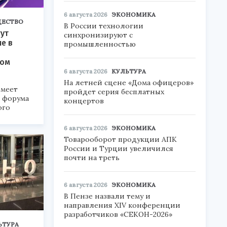
6 августа 2026
ЭКОНОМИКА
ЕСТВО
В России технологии
ут
синхронизируют с
ие в
промышленностью
ком
6 августа 2026
КУЛЬТУРА
На летней сцене «Дома офицеров»
меет
пройдет серия бесплатных
а форума
концертов
ого
6».
6 августа 2026
ЭКОНОМИКА
Товарооборот продукции АПК
России и Турции увеличился
почти на треть
6 августа 2026
ЭКОНОМИКА
В Пензе назвали тему и
направления XIV конференции
разработчиков «СЕКОН-2026»
ЬТУРА