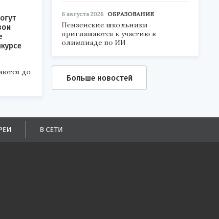
6 августа 2026
ОБРАЗОВАНИЕ
огут
Пензенские школьники
вои
приглашаются к участию в
е
олимпиаде по ИИ
нкурсе
аются до
Больше новостей
РЕИ
В СЕТИ