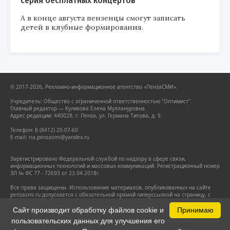
серия бесплатных концертов
А в конце августа пензенцы смогут записать
детей в клубные формирования.
© 2017-2026, Рекламно-информационное агентство «ПензаСМИ».
Учредитель: Общество с ограниченной ответственностью "Оптимист".
Главный редактор — Куликова Елена Муллануровна.
Адрес редакции: 440028, г. Пенза, ул. Германа Титова, д. 9.
Телефон: 8 (8412) 20-07-60
E-mail: ria.penzasmi@yandex.ru
Зарегистрировано Федеральной службой по надзору в сфере связи,
информационных технологий и массовых коммуникаций. Регистрационный номер
ЭЛ № ФС 77 - 72693 от 23.04.2018г.
Все права защищены. Использование материалов, опубликованных на сайте
penzasmi.ru допускается с обязательной прямой гиперссылкой на страницу, с
которой заимствован материал. Гиперссылка должна размещаться
непосредственно в тексте.
Сайт производит обработку файлов cookie и
Принимаю
пользовательских данных для улучшения его
Настоящий ресурс может содержать материалы 18+.