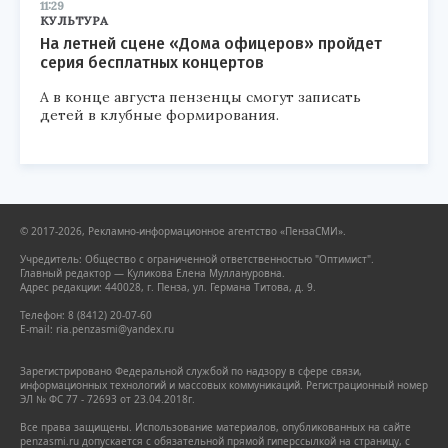
11:29
КУЛЬТУРА
На летней сцене «Дома офицеров» пройдет
серия бесплатных концертов
А в конце августа пензенцы смогут записать
детей в клубные формирования.
© 2017-2026, Рекламно-информационное агентство «ПензаСМИ».
Учредитель: Общество с ограниченной ответственностью "Оптимист".
Главный редактор — Куликова Елена Муллануровна.
Адрес редакции: 440028, г. Пенза, ул. Германа Титова, д. 9.
Телефон: 8 (8412) 20-07-60
E-mail: ria.penzasmi@yandex.ru
Зарегистрировано Федеральной службой по надзору в сфере связи,
информационных технологий и массовых коммуникаций. Регистрационный номер
ЭЛ № ФС 77 - 72693 от 23.04.2018г.
Все права защищены. Использование материалов, опубликованных на сайте
penzasmi.ru допускается с обязательной прямой гиперссылкой на страницу, с