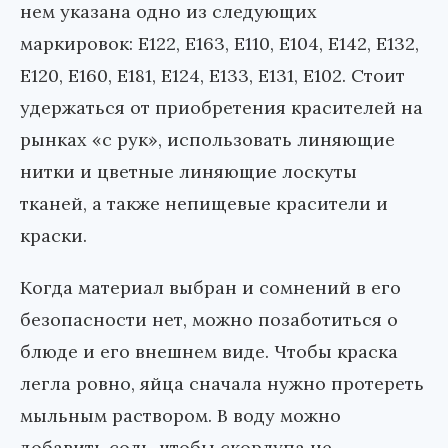
нем указана одно из следующих
маркировок: Е122, Е163, Е110, Е104, Е142, Е132,
Е120, Е160, Е181, Е124, Е133, Е131, Е102. Стоит
удержаться от приобретения красителей на
рынках «с рук», использовать линяющие
нитки и цветные линяющие лоскуты
тканей, а также непищевые красители и
краски.
Когда материал выбран и сомнений в его
безопасности нет, можно позаботиться о
блюде и его внешнем виде. Чтобы краска
легла ровно, яйца сначала нужно протереть
мыльным раствором. В воду можно
добавить соль, чтобы скорлупа не