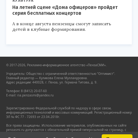
КУЛЬТУРА
На летней сцене «Дома офицеров» пройдет
серия бесплатных концертов
А в конце августа пензенцы смогут записать
детей в клубные формирования.
© 2017-2026, Рекламно-информационное агентство «ПензаСМИ».
Учредитель: Общество с ограниченной ответственностью "Оптимист".
Главный редактор — Куликова Елена Муллануровна.
Адрес редакции: 440028, г. Пенза, ул. Германа Титова, д. 9.
Телефон: 8 (8412) 20-07-60
E-mail: ria.penzasmi@yandex.ru
Зарегистрировано Федеральной службой по надзору в сфере связи,
информационных технологий и массовых коммуникаций. Регистрационный номер
ЭЛ № ФС 77 - 72693 от 23.04.2018г.
Все права защищены. Использование материалов, опубликованных на сайте
penzasmi.ru допускается с обязательной прямой гиперссылкой на страницу, с
которой заимствован материал. Гиперссылка должна размещаться