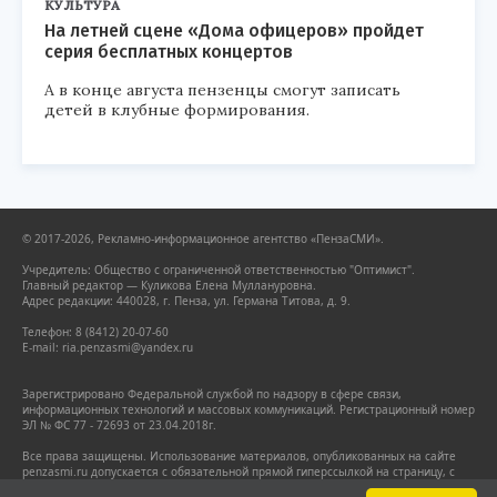
КУЛЬТУРА
На летней сцене «Дома офицеров» пройдет
серия бесплатных концертов
А в конце августа пензенцы смогут записать
детей в клубные формирования.
© 2017-2026, Рекламно-информационное агентство «ПензаСМИ».
Учредитель: Общество с ограниченной ответственностью "Оптимист".
Главный редактор — Куликова Елена Муллануровна.
Адрес редакции: 440028, г. Пенза, ул. Германа Титова, д. 9.
Телефон: 8 (8412) 20-07-60
E-mail: ria.penzasmi@yandex.ru
Зарегистрировано Федеральной службой по надзору в сфере связи,
информационных технологий и массовых коммуникаций. Регистрационный номер
ЭЛ № ФС 77 - 72693 от 23.04.2018г.
Все права защищены. Использование материалов, опубликованных на сайте
penzasmi.ru допускается с обязательной прямой гиперссылкой на страницу, с
которой заимствован материал. Гиперссылка должна размещаться