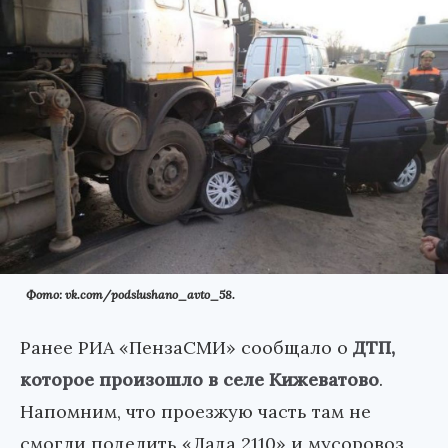
Фото: vk.com/podslushano_avto_58.
Ранее РИА «ПензаСМИ» сообщало о
ДТП,
которое произошло в селе Кижеватово
.
Напомним, что проезжую часть там не
смогли поделить «Лада 2110» и мусоровоз