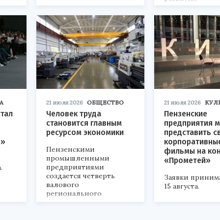
«Технопром-202
А
21 июля 2026
ОБЩЕСТВО
21 июля 2026
КУЛ
стал
Человек труда
Пензенские
становится главным
предприятия м
ресурсом экономики
представить с
р»
корпоративны
Пензенскими
фильмы на ко
промышленными
«Прометей»
предприятиями
.
создается четверть
Заявки приним
валового
15 августа.
регионального
продукта и
обеспечивается до