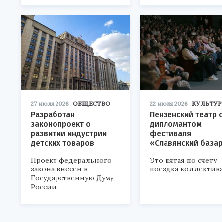
27 июля 2026
ОБЩЕСТВО
22 июля 2026
КУЛЬТУР
Разработан
Пензенский театр 
законопроект о
дипломантом
развитии индустрии
фестиваля
детских товаров
«Славянский база
Проект федерального
Это пятая по счету
закона внесен в
поездка коллектива
Государственную Думу
России.