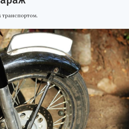
гараж
м транспортом.