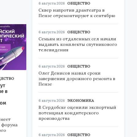
6 августа 2026
ОБЩЕСТВО
Сквер напротив драмтеатра в
Пензе отремонтируют к сентябрю
6 августа 2026
ОБЩЕСТВО
Семьям из отдаленных сел начали
выдавать комплекты спутникового
телевидения
6 августа 2026
ОБЩЕСТВО
Олег Денисов назвал сроки
завершения дорожного ремонта в
ЕСТВО
Пензе
ут
ие в
6 августа 2026
ЭКОНОМИКА
ком
В Сердобске оценили экспортный
потенциал кондитерского
производства
меет
а форума
ого
6 августа 2026
ОБЩЕСТВО