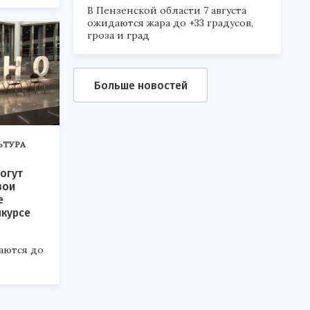
6».
В Пензенской области 7 августа
ожидаются жара до +33 градусов,
гроза и град
Больше новостей
ЬТУРА
огут
вои
е
нкурсе
аются до