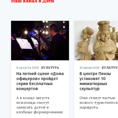
Наш канал в Дзен
6 августа 2026
КУЛЬТУРА
31 июля 2026
КУЛЬТУР
На летней сцене «Дома
В центре Пензы
офицеров» пройдет
установят 10
серия бесплатных
миниатюрных
концертов
скульптур
А в конце августа
Они станут частью
пензенцы смогут
нового туристичес
записать детей в
маршрута.
клубные формирования.