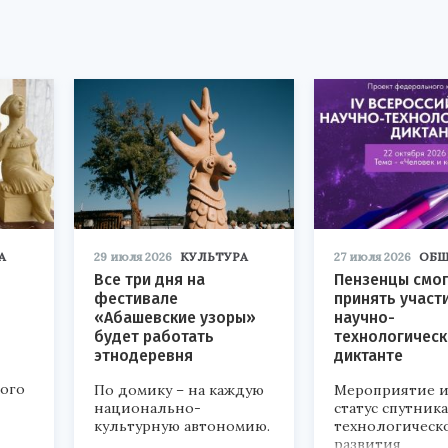
А
29 июля 2026
КУЛЬТУРА
27 июля 2026
ОБЩ
Все три дня на
Пензенцы смог
фестивале
принять участ
«Абашевские узоры»
научно-
будет работать
технологичес
этнодеревня
диктанте
кого
По домику – на каждую
Мероприятие и
национально-
статус спутник
культурную автономию.
технологическ
развития