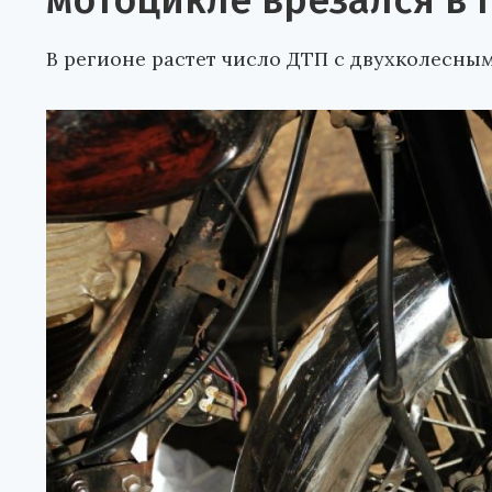
мотоцикле врезался в 
В регионе растет число ДТП с двухколесны