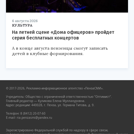
6 августа 2026
КУЛЬТУРА
На летней сцене «Дома офицеров» пройдет
серия бесплатных концертов
А в конце августа пензенцы смогут записать
детей в клубные формирования.
© 2017-2026, Рекламно-информационное агентство «ПензаСМИ».
Учредитель: Общество с ограниченной ответственностью "Оптимист".
Главный редактор — Куликова Елена Муллануровна.
Адрес редакции: 440028, г. Пенза, ул. Германа Титова, д. 9.
Телефон: 8 (8412) 20-07-60
E-mail: ria.penzasmi@yandex.ru
Зарегистрировано Федеральной службой по надзору в сфере связи,