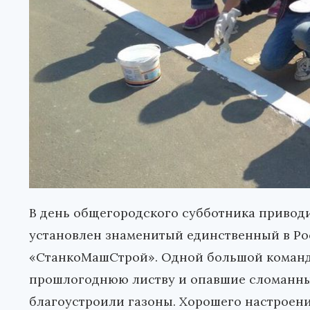
В день общегородского субботника приводи
установлен знаменитый единственный в Ро
«СтанкоМашСтрой». Одной большой команд
прошлогоднюю листву и опавшие сломанные
благоустроили газоны. Хорошего настроени