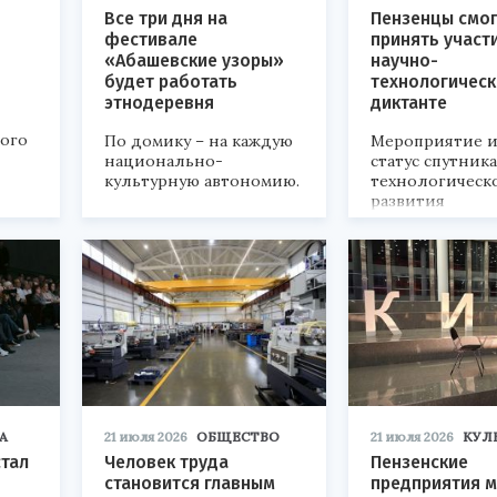
Все три дня на
Пензенцы смог
фестивале
принять участ
«Абашевские узоры»
научно-
будет работать
технологичес
этнодеревня
диктанте
кого
По домику – на каждую
Мероприятие и
национально-
статус спутник
культурную автономию.
технологическ
развития
«Технопром-202
А
21 июля 2026
ОБЩЕСТВО
21 июля 2026
КУЛ
стал
Человек труда
Пензенские
становится главным
предприятия м