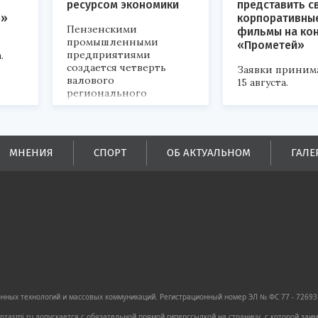
ресурсом экономики
представить с
р»
корпоративны
Пензенскими
фильмы на ко
промышленными
«Прометей»
предприятиями
.
создается четверть
Заявки приним
валового
15 августа.
регионального
продукта и
обеспечивается до
половины налоговых
поступлений в
МНЕНИЯ
СПОРТ
ОБ АКТУАЛЬНОМ
ГАЛЕ
бюджеты всех уровней.
ных технологий и массовых коммуникаций. Регистрационный номер ЭЛ № ФС 77 - 72693 
zasmi.ru допускается с обязательной прямой гиперссылкой на страницу, с которой за