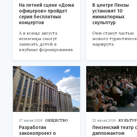
На летней сцене «Дома
В центре Пензы
офицеров» пройдет
установят 10
серия бесплатных
миниатюрных
концертов
скульптур
А в конце августа
Они станут частью
пензенцы смогут
нового туристичес
записать детей в
маршрута.
клубные формирования.
27 июля 2026
ОБЩЕСТВО
22 июля 2026
КУЛЬТУР
Разработан
Пензенский театр 
законопроект о
дипломантом