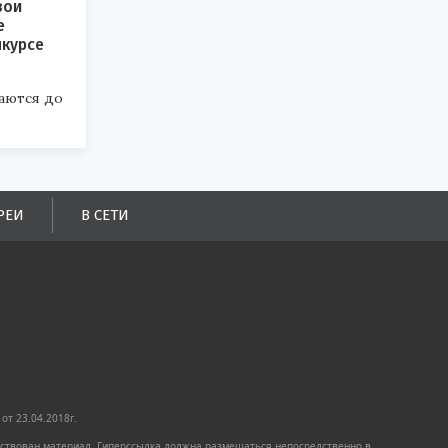
вои
е
нкурсе
аются до
РЕИ
В СЕТИ
от 23.04.2018г.
имствован материал. Гиперссылка должна размещаться непосредственно в