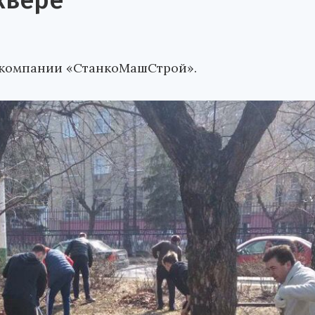
квере
 компании «СтанкоМашСтрой».