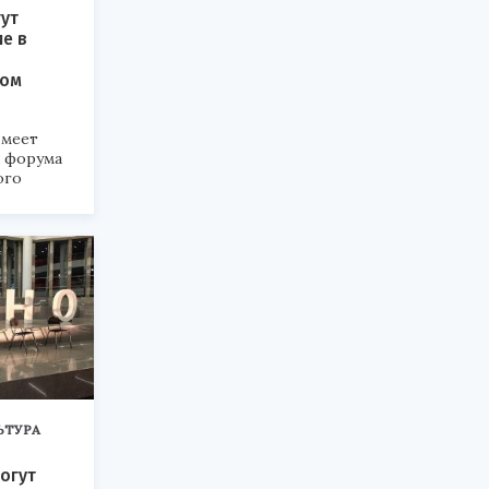
ут
ие в
ком
меет
а форума
ого
6».
ЬТУРА
огут