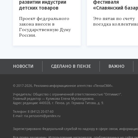
развитии индустрии
фестиваля
детских товаров
«Славянский база
Проект федерального
Это пятая по счету
закона внесен в
поездка коллектива
Государственную Думу
России.
НОВОСТИ
СДЕЛАНО В ПЕНЗЕ
ВАЖНО
© 2017-2026, Рекламно-информационное агентство «ПензаСМИ».
Учредитель: Общество с ограниченной ответственностью "Оптимист".
Главный редактор — Куликова Елена Муллануровна.
Адрес редакции: 440028, г. Пенза, ул. Германа Титова, д. 9.
Телефон: 8 (8412) 20-07-60
E-mail: ria.penzasmi@yandex.ru
Зарегистрировано Федеральной службой по надзору в сфере связи, информацион
Все права защищены. Использование материалов, опубликованных на сайте pen